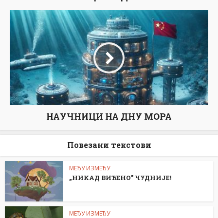
НАУЧНИЦИ НА ДНУ МОРА
Повезани текстови
МЕЂУ ИЗМЕЂУ
„НИKАД ВИЂЕНО” ЧУДНИЈЕ!
МЕЂУ ИЗМЕЂУ