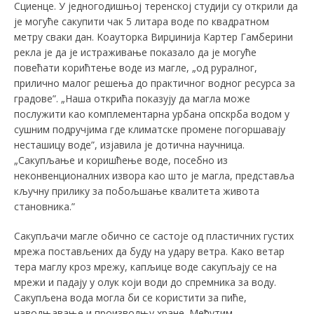
Сциенце. У једногодишњој теренској студији су открили да
је могуће сакупити чак 5 литара воде по квадратном
метру сваки дан. Kоауторка Вирџинија Картер Гамберини
рекла је да је истраживање показало да је могуће
повећати корићтење воде из магле, „од руралног,
прилично малог решења до практичног водног ресурса за
градове”. „Наша открића показују да магла може
послужити као комплементарна урбана опскрба водом у
сушним подручјима где климатске промене погоршавају
несташицу воде”, изјавила је дотична научница.
„Сакупљање и коришћење воде, посебно из
неконвенционалних извора као што је магла, представља
кључну прилику за побољшање квалитета живота
становника.”
Сакупљачи магле обично се састоје од пластичних густих
мрежа постављених да буду на удару ветра. Kако ветар
тера маглу кроз мрежу, капљице воде сакупљају се на
мрежи и падају у олук који води до спремника за воду.
Сакупљена вода могла би се користити за пиће,
наводњавање и производњу хране. Међутим,