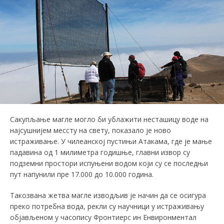
Сакупљање магле могло би ублажити несташицу воде на
најсушнијем мессту на свету, показало је ново
истраживање. У чилеанској пустињи Атакама, где је мање
падавина од 1 милиметра годишње, главни извор су
подземни простори испуњени водом који су се последњи
пут напунили пре 17.000 до 10.000 година.
Такозвана жетва магле изводљив је начин да се осигура
преко потребна вода, рекли су научници у истраживању
објављеном у часопису Фронтиерс ин Енвиронментал