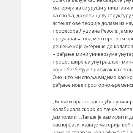
материји да се уруши у ништавил
ка споља, држећи целу структуру
аспекат ове теорије долази из на
професора Луциана Резоле. Јампол
проучавања под менторством пр
решење које сугерише да колапс 
– рађање мини универзума унутар
процес ширења унутрашњег мини 
који обезбеђује притисак ка спољ
Оно што ми споља видимо као кол
рађање нове просторно-временск
„Велики прасак настајућег универ
колабирала скоро до тачке претв
Јамполски. „Лакше је замислити д
касној фази, када је материја ве
чиме се стварају нови ефекти.” Т