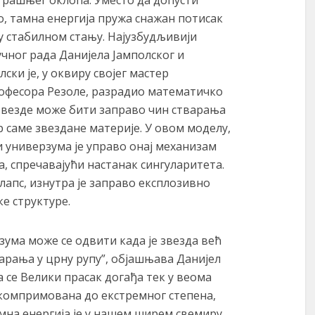
о, тамна енергија пружа снажан потисак
 у стабилном стању. Најузбудљивији
учног рада Данијела Јамполског и
ски је, у оквиру својег мастер
офесора Резоле, разрадио математичко
звезде може бити заправо чин стварања
 саме звездане материје. У овом моделу,
универзума је управо онај механизам
а, спречавајући настанак сингуларитета.
апс, изнутра је заправо експлозивно
е структуре.
зума може се одвити када је звезда већ
арања у црну рупу”, објашњава Данијел
а се Велики прасак догађа тек у веома
ћ компримована до екстремног степена,
амна енергија је у нашем ширем свемиру