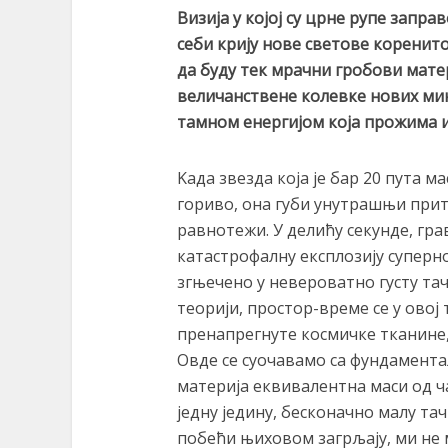
Визија у којој су црне рупе запра
себи крију нове светове коренит
да буду тек мрачни гробови матер
величанствене колевке нових ми
тамном енергијом која прожима и
Kада звезда која је бар 20 пута 
гориво, она губи унутрашњи прити
равнотежи. У делићу секунде, гра
катастрофалну експлозију суперно
згњечено у невероватно густу тач
теорији, простор-време се у овој
пренапрегнуте космичке тканине,
Овде се суочавамо са фундаментал
материја еквивалентна маси од ч
једну једину, бесконачно малу та
побећи њиховом загрљају, ми не