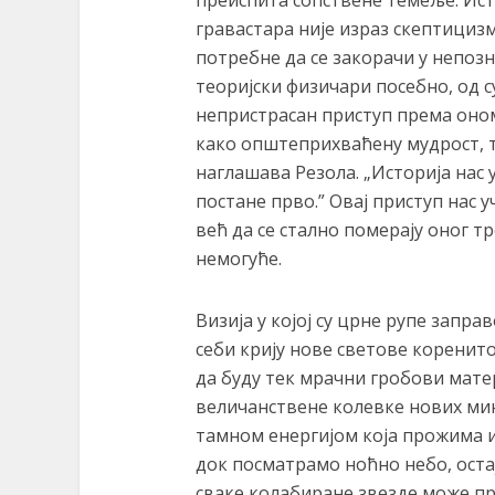
гравастара није израз скептициз
потребне да се закорачи у непозн
теоријски физичари посебно, од 
непристрасан приступ према оном
како општеприхваћену мудрост, т
наглашава Резола. „Историја нас 
постане прво.” Овај приступ нас 
већ да се стално померају оног т
немогуће.
Визија у којој су црне рупе запра
себи крију нове светове коренит
да буду тек мрачни гробови матер
величанствене колевке нових ми
тамном енергијом која прожима и
док посматрамо ноћно небо, оста
сваке колабиране звезде може пр