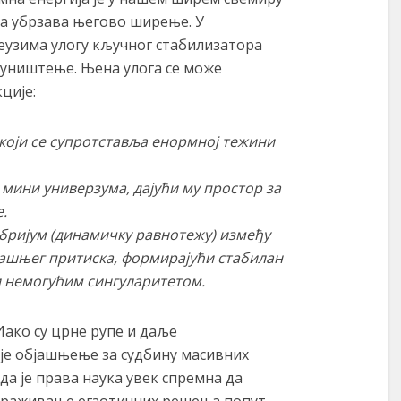
ја убрзава његово ширење. У
еузима улогу кључног стабилизатора
оуништење. Њена улога се може
ције:
који се супротставља енормној тежини
ини универзума, дајући му простор за
.
бријум (динамичку равнотежу) између
ашњег притиска, формирајући стабилан
и немогућим сингуларитетом.
Иако су црне рупе и даље
ије објашњење за судбину масивних
да је права наука увек спремна да
траживање егзотичних решења попут