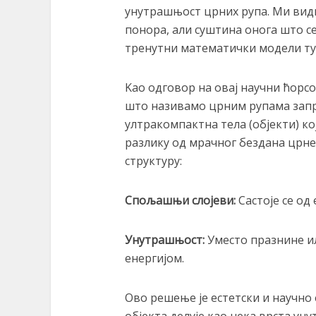
унутрашњост црних рупа. Ми види
понора, али суштина онога што се
тренутни математички модели ту 
Kао одговор на овај научни ћорс
што називамо црним рупама запр
ултракомпактна тела (објекти) кој
разлику од мрачног бездана црне
структуру:
Спољашњи слојеви:
Састоје се од
Унутрашњост:
Уместо празнине ил
енергијом.
Ово решење је естетски и научно 
објекта делује као нека врста ун