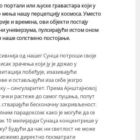
во портали или љуске гравастара који у
о мења нашу перцепцију космоса. Уместо
ије и времена, ови објекти постају
ни универзума, пулсирајући истом оном
 наше сопствено постојање.
масивнија од нашег Сунца потроши своје
сак зрачења који ју је држао у
витација побеђује, изазивајући
ве и остављајући иза себе језгро
ку – сингуларитет. Према Ајнштајновој
 тачки растеже до самог пуцања, попут
 стварајући бесконачну закривљеност.
ним парадоксом: како је могуће да се
ак 10 милијарди Сунаца концентрише у
чку? Будући да чак ни светлост не може
 можемо директно посматрати