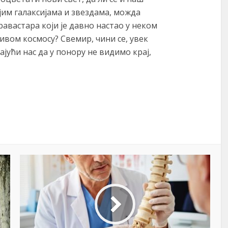
јим галаксијама и звездама, можда
равастара који је давно настао у неком
ивом космосу? Свемир, чини се, увек
вајући нас да у понору не видимо крај,