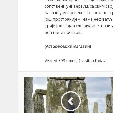
сопствени универзум, са свим сво
налази унутар неког колосалног г
још пространијем, нама несхватљ
крије још један слој дубине, пози
већ нови почетак.
(Астрономски магазин)
Visited 393 times, 1 visit(s) today