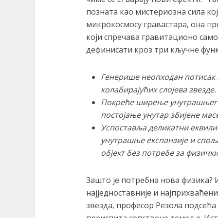
позната као мистериозна сила ко
микрокосмосу гравастара, она пр
који спречава гравитационо сам
дефинисати кроз три кључне функ
Генерише неопходан потисак 
колабирајућих слојева звезде.
Покреће ширење унутрашњег м
постојање унутар збијене масе
Успоставља деликатни еквили
унутрашње експанзије и спољ
објект без потребе за физичк
Зашто је потребна нова физика? 
најједноставније и најприхваћен
звезда, професор Резола подсећа 
преиспита сопствене темеље. Ис