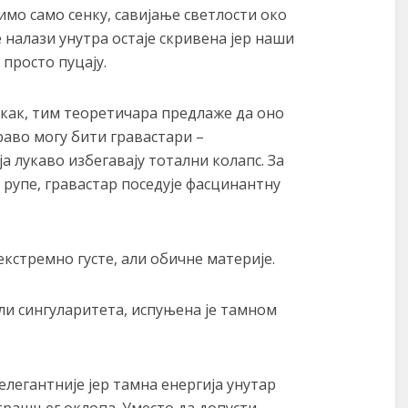
мо само сенку, савијање светлости око
 налази унутра остаје скривена јер наши
просто пуцају.
окак, тим теоретичара предлаже да оно
аво могу бити гравастари –
а лукаво избегавају тотални колапс. За
 рупе, гравастар поседује фасцинантну
 екстремно густе, али обичне материје.
и сингуларитета, испуњена је тамном
елегантније јер тамна енергија унутар
утрашњег оклопа. Уместо да допусти