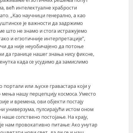
ма, већ интелектуалне храбрости
ато. „Kао научници генерално, а као
суштинске је важности да задржимо
е што не знамо и стога истражујемо
ако и егзотичније интерпретације”,
учи да није неуобичајено да потоње
учи да границе нашег знања нису фиксне,
ренутка када се усудимо да замислимо
во портали или љуске гравастара који у
о мења нашу перцепцију космоса. Уместо
ије и времена, ови објекти постају
ни универзума, пулсирајући истом оном
 наше сопствено постојање. На крају,
је нам провокативно питање: Ако унутар
оцветати нови свет, да ли се и наш