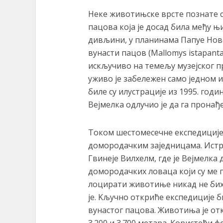
Неке животињске врсте познате с
пацова која је досад била међу њ
дивљини, у планинама Папуе Нове 
вунасти пацов (Mallomys istapanta
искључиво на темељу музејског п
уживо је забележен само једном и
биле су илустрације из 1995. го
Вејмелка одлучио је да га пронађе
Током шестомесечне експедиције 
домородачким заједницама. Истр
Гвинеје Вилхелм, где је Вејмелка 
домородачких ловаца који су ме 
лоцирати животиње никад не бих 
је. Kључно откриће експедиције 
вунастог пацова. Животиња је о