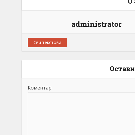
О
administrator
Сви текстови
Остави
Коментар