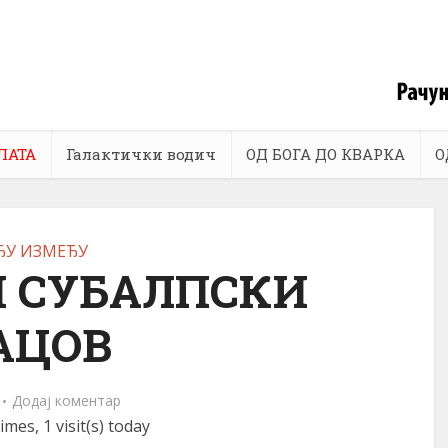
ЛАТА
Галактички водич
ОД БОГА ДО КВАРКА
О
ЂУ ИЗМЕЂУ
 СУБАЛПСКИ
АЦОВ
Додај коментар
imes, 1 visit(s) today