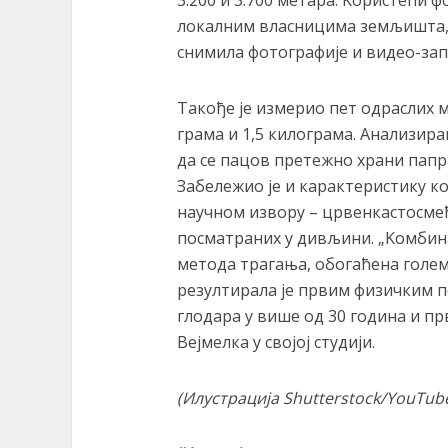
3.200 и 3.700 метара. Kористећи 
локалним власницима земљишта, В
снимила фотографије и видео-зап
Такође је измерио пет одраслих м
грама и 1,5 килограма. Анализиран
да се пацов претежно храни папра
Забележио је и карактеристику ко
научном извору – црвенкастосмеђ
посматраних у дивљини. „Kомбин
метода трагања, обогаћена голе
резултирала је првим физичким п
глодара у више од 30 година и 
Вејмелка у својој студији.
(
Илустрација
Shutterstock/YouTub