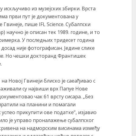
у искључиво из музејских збирки. Врста
има први пут је документована у
Гвинеје, пише IFL Science. Субалпски
p) научно је описан тек 1989. године, и то
римерка. У последњих тридесет година
 досад није фотографисан. Једине слике
дине. Но чешки докторанд Франтишек
.
на Новој Гвинеји блиско је саеађивао с
аживали су највиши врх Папуе Нове
документовао чак 61 врсту сисара. „Без
пратили на планини и помагали
успео прикупити ове податке”, изјавио
било је управо проналажење субалпског
ткривена на надморским висинама између