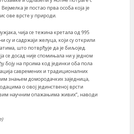
фотозамке и одлазећи у ноћне потраге с
ејмелка је постао прва особа која је
ис ове врсте у природи.
ужјака, чија се тежина кретала од 995
и су и садржаји желуца, који су открили
тима, што потврђује да је биљојед.
ја се досад није спомињала ни у једном
у боју на прсима код јединки оба пола
ација савремених и традиционалних
мим знањем домородачких заједница,
одацима о овој јединственој врсти
првим научним опажањима живих”, наводи
e)