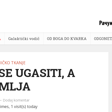
A
Galaktički vodič
OD BOGA DO KVARKA
ODGONET
IČKO TKANJE
SE UGASITI, A
MLJA
Dodaj komentar
imes, 1 visit(s) today