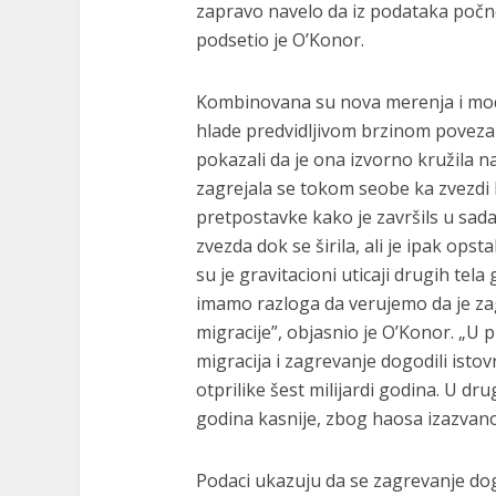
zapravo navelo da iz podataka počne
podsetio je O’Konor.
Kombinovana su nova merenja i mode
hlade predvidljivom brzinom povez
pokazali da je ona izvorno kružila na
zagrejala se tokom seobe ka zvezdi 
pretpostavke kako je završils u sadaš
zvezda dok se širila, ali je ipak opst
su je gravitacioni uticaji drugih tela
imamo razloga da verujemo da je za
migracije”, objasnio je O’Konor. „U 
migracija i zagrevanje dogodili ist
otprilike šest milijardi godina. U d
godina kasnije, zbog haosa izazvano
Podaci ukazuju da se zagrevanje dogo