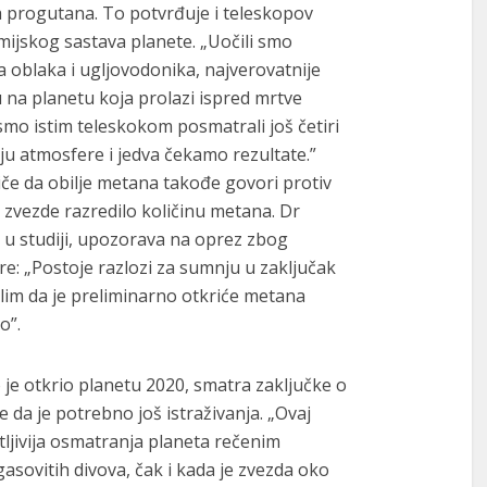
la progutana. To potvrđuje i teleskopov
mijskog sastava planete. „Uočili smo
a oblaka i ugljovodonika, najverovatnije
 na planetu koja prolazi ispred mrtve
mo istim teleskokom posmatrali još četiri
iju atmosfere i jedva čekamo rezultate.”
iče da obilje metana takođe govori protiv
z zvezde razredilo količinu metana. Dr
a u studiji, upozorava na oprez zbog
e: „Postoje razlozi za sumnju u zaključak
lim da je preliminarno otkriće metana
o”.
to je otkrio planetu 2020, smatra zaključke o
e da je potrebno još istraživanja. „Ovaj
ljivija osmatranja planeta rečenim
asovitih divova, čak i kada je zvezda oko