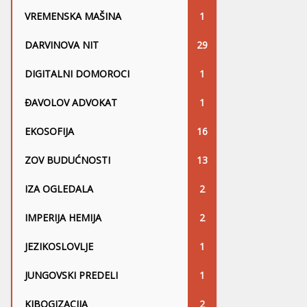
VREMENSKA MAŠINA
1
DARVINOVA NIT
29
DIGITALNI DOMOROCI
1
ĐAVOLOV ADVOKAT
1
EKOSOFIJA
16
ZOV BUDUĆNOSTI
13
IZA OGLEDALA
2
IMPERIJA HEMIJA
2
JEZIKOSLOVLJE
1
JUNGOVSKI PREDELI
1
KIBOGIZACIJA
2