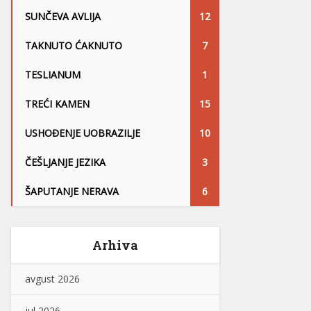
SUNČEVA AVLIJA
12
TAKNUTO ĆAKNUTO
7
TESLIANUM
1
TREĆI KAMEN
15
USHOĐENJE UOBRAZILJE
10
ČEŠLJANJE JEZIKA
3
ŠAPUTANJE NERAVA
6
Arhiva
avgust 2026
jul 2026