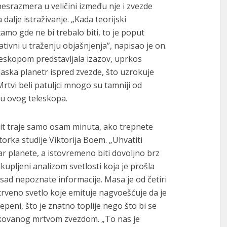
esrazmera u veličini između nje i zvezde
dalje istraživanje. „Kada teorijski
amo gde ne bi trebalo biti, to je poput
ivni u traženju objašnjenja”, napisao je on.
eskopom predstavljala izazov, uprkos
laska planetr ispred zvezde, što uzrokuje
rtvi beli patuljci mnogo su tamniji od
u ovog teleskopa.
zit traje samo osam minuta, ako trepnete
torka studije Viktorija Boem. „Uhvatiti
ar planete, a istovremeno biti dovoljno brz
ikupljeni analizom svetlosti koja je prošla
sad nepoznate informacije. Masa je od četiri
crveno svetlo koje emituje nagvoešćuje da je
peni, što je znatno toplije nego što bi se
kovanog mrtvom zvezdom. „To nas je