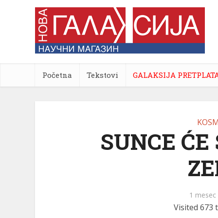
Početna
Tekstovi
GALAKSIJA PRETPLAT
KOSM
SUNCE ĆE 
ZE
1 mesec
Visited 673 t