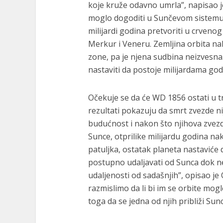
koje kruže odavno umrla”, napisao j
moglo dogoditi u Sunčevom sistemu. 
milijardi godina pretvoriti u crvenog
Merkur i Veneru. Zemljina orbita n
zone, pa je njena sudbina neizvesna
nastaviti da postoje milijardama god
Očekuje se da će WD 1856 ostati u t
rezultati pokazuju da smrt zvezde ni
budućnost i nakon što njihova zvez
Sunce, otprilike milijardu godina na
patuljka, ostatak planeta nastaviće
postupno udaljavati od Sunca dok n
udaljenosti od sadašnjih”, opisao je 
razmislimo da li bi im se orbite mog
toga da se jedna od njih približi Sunc