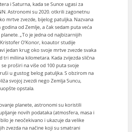
tera i Saturna, kada se Sunce ugasi za
 CNN. Astronomi su 2020. otkrili zagonetnu
 oko mrtve zvezde, bijelog patuljka. Nazvana
h godina od Zemlje, a čak sedam puta veća
 planete. „To je jedna od najbizarnijih
 Kristofer O’Konor, koautor studije
avi jedan krug oko svoje mrtve zvezde svaka
d tri miliina kilometara. Kada zvijezda slična
se proširi na više od 100 puta svoje
uruši u gustog belog patuljka. S obzirom na
liža svojoj zvezdi nego Zemlja Suncu,
 uopšte opstala.
vanje planete, astronomi su koristili
upljanje novih podataka (atmosfera, masa i
ilo je neočekivano i ukazuje da velike
ih zvezda na načine koji su smatrani