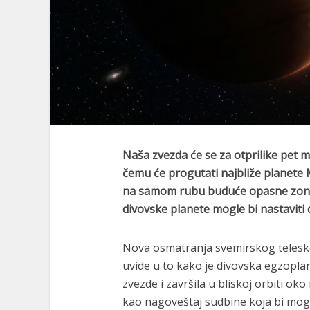
Naša zvezda će se za otprilike pet mi
čemu će progutati najbliže planete M
na samom rubu buduće opasne zone,
divovske planete mogle bi nastaviti 
Nova osmatranja svemirskog telesk
uvide u to kako je divovska egzopla
zvezde i završila u bliskoj orbiti ok
kao nagoveštaj sudbine koja bi mog