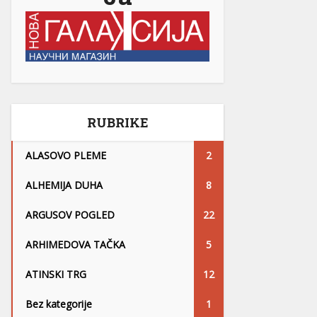
RUBRIKE
ALASOVO PLEME
2
ALHEMIJA DUHA
8
ARGUSOV POGLED
22
ARHIMEDOVA TAČKA
5
ATINSKI TRG
12
Bez kategorije
1