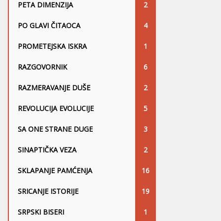
PETA DIMENZIJA
2
PO GLAVI ČITAOCA
4
PROMETEJSKA ISKRA
1
RAZGOVORNIK
6
RAZMERAVANJE DUŠE
2
REVOLUCIJA EVOLUCIJE
5
SA ONE STRANE DUGE
3
SINAPTIČKA VEZA
2
SKLAPANJE PAMĆENJA
16
SRICANJE ISTORIJE
19
SRPSKI BISERI
1