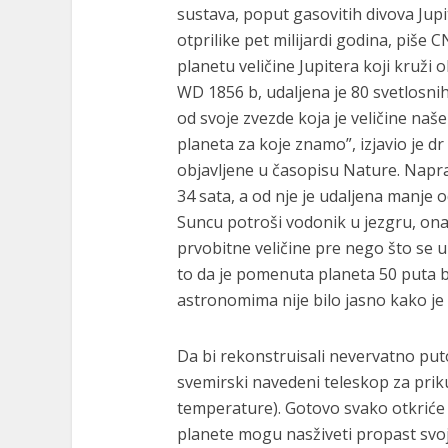
sustava, poput gasovitih divova Jupi
otprilike pet milijardi godina, piše
planetu veličine Jupitera koji kruži
WD 1856 b, udaljena je 80 svetlosni
od svoje zvezde koja je veličine naše
planeta za koje znamo”, izjavio je dr
objavljene u časopisu Nature. Napr
34 sata, a od nje je udaljena manje o
Suncu potroši vodonik u jezgru, ona 
prvobitne veličine pre nego što se 
to da je pomenuta planeta 50 puta b
astronomima nije bilo jasno kako je
Da bi rekonstruisali nevervatno puto
svemirski navedeni teleskop za prik
temperature). Gotovo svako otkriće b
planete mogu nasživeti propast svoj