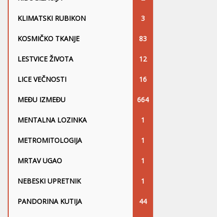
KLIMATSKI RUBIKON
3
KOSMIČKO TKANJE
83
LESTVICE ŽIVOTA
12
LICE VEČNOSTI
16
MEĐU IZMEĐU
664
MENTALNA LOZINKA
1
METROMITOLOGIJA
1
MRTAV UGAO
1
NEBESKI UPRETNIK
1
PANDORINA KUTIJA
44