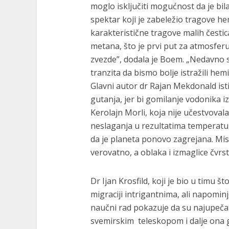
moglo isključiti mogućnost da je bi
spektar koji je zabeležio tragove he
karakteristične tragove malih čestic
metana, što je prvi put za atmosferu
zvezde”, dodala je Boem. „Nedavno s
tranzita da bismo bolje istražili hem
Glavni autor dr Rajan Mekdonald ist
gutanja, jer bi gomilanje vodonika i
Kerolajn Morli, koja nije učestvoval
neslaganja u rezultatima temperatur
da je planeta ponovo zagrejana. Mis
verovatno, a oblaka i izmaglice čvrst
Dr Ijan Krosfild, koji je bio u timu š
migraciji intrigantnima, ali napominj
naučni rad pokazuje da su najupečat
svemirskim teleskopom i dalje ona g