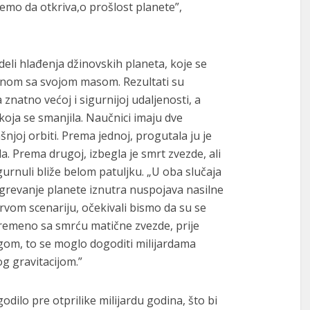
mo da otkriva,o prošlost planete”,
li hlađenja džinovskih planeta, koje se
anom sa svojom masom. Rezultati su
 znatno većoj i sigurnijoj udaljenosti, a
koja se smanjila. Naučnici imaju dve
njoj orbiti. Prema jednoj, progutala ju je
ala. Prema drugoj, izbegla je smrt zvezde, ali
 gurnuli bliže belom patuljku. „U oba slučaja
grevanje planete iznutra nuspojava nasilne
prvom scenariju, očekivali bismo da su se
ovremeno sa smrću matične zvezde, prije
rugom, to se moglo dogoditi milijardama
g gravitacijom.”
dilo pre otprilike milijardu godina, što bi