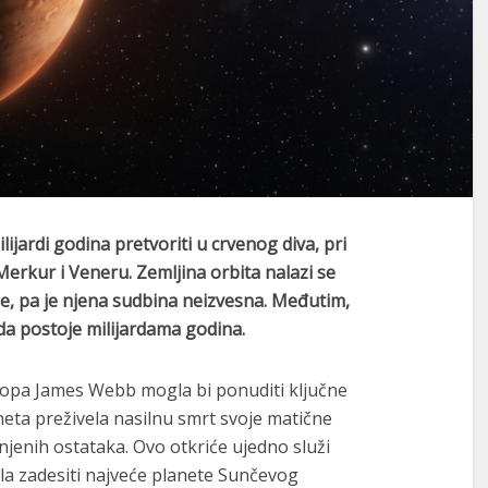
lijardi godina pretvoriti u crvenog diva, pri
erkur i Veneru. Zemljina orbita nalazi se
 pa je njena sudbina neizvesna. Međutim,
da postoje milijardama godina.
opa James Webb mogla bi ponuditi ključne
neta preživela nasilnu smrt svoje matične
o njenih ostataka. Ovo otkriće ujedno služi
la zadesiti najveće planete Sunčevog