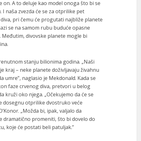
e on. A to deluje kao model onoga što bi se
I naša zvezda će se za otprilike pet
 diva, pri čemu će progutati najbliže planete
alazi se na samom rubu buduće opasne
. Međutim, divovske planete mogle bi
ina.
renutnom stanju bilionima godina. „Naši
je kraj – neke planete doživljavaju živahnu
da umre”, naglasio je Mekdonald. Kada se
kon faze crvenog diva, pretvori u belog
 da kruži oko njega. „Očekujemo da će se
e dosegnu otprilike dvostruko veće
OʼKonor. „Možda bi, ipak, valjalo da
le dramatično promeniti, što bi dovelo do
u, koje će postati beli patuljak.”