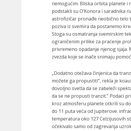
nemogućim. Bliska orbita planete i n
podstakli su O’Konora i saradnika na 
astrofizičar pronađe neobično telo t
poziva iz svemira da postanemo kreat
Stoga su osmatranja svemirskim tel
ograničenim prilike za praćenje pro
privremeno opadanje njenog sjaja. M
zvezda koje se inače snimaju pomoć
„Dodatno otežava činjenica da tran
možete ga propustiti”, rekla je koau
dovoljno svetla da se zabeleži spekt
da se ne propusti tranzit.” Podaci pr
kroz atmosferu planete otkrili su do
do 11 puta veća od Jupiterove. infra
temperatura oko 127 Celzijusovih ste
očekivalo samo od zagrevanja uzro