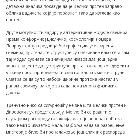
детаљна анализа показује да је Велики прстен заправо
облика вадичепа који је поравнат тако да изгледа као
прстен.
Друге могућности задиру у алтернативне моделе свемира.
Према конформној цикличкој космологији Роџера
Пенроуза, која предвиђа бескрајне циклусе ширења
свемира, прстенасте структуре су очекиване иако се и сам
тај модел суочава са значајним изазовима. Још једна
хипотеза јесте да су структуре врста тополошког дефекта
у ткиву простор-времена, познатог као космичке струне.
Сматра се да су то набори ширине протона настали у
раном свемиру, за које за сада нема много физичких
доказа.
Тренутно нико са сигурношћу не зна шта Велики прстен и
Дивовски лук представљају. Могло би се радити о
случајном распореду галаксија, иако је вероватноћа за
тако нешто изузетно мала. Најбоља нада за разрешење
мистерије било би проналажење још сличних распореда