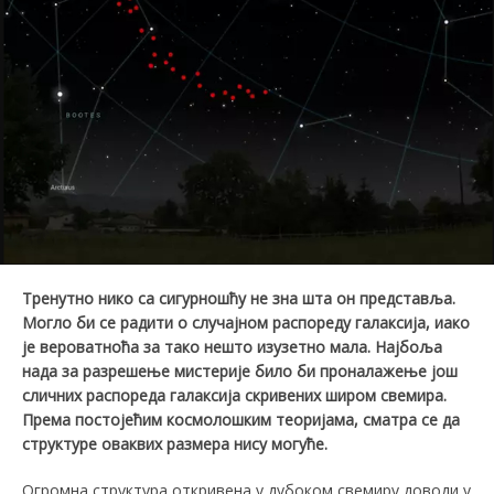
Тренутно нико са сигурношћу не зна шта
он
представља.
Могло би се радити о случајном распореду галаксија, иако
је вероватноћа за тако нешто изузетно мала. Најбоља
нада за разрешење мистерије било би проналажење још
сличних распореда галаксија скривених широм свемира.
Према постојећим космолошким теоријама,
сматра се да
структуре оваквих размера
нису
могуће
.
Огромна структура откривена у дубоком свемиру доводи у