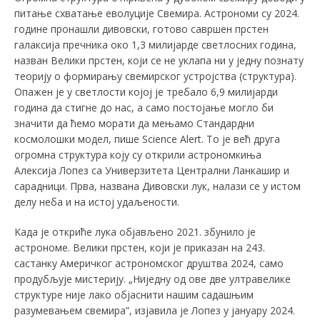
питање схватање еволуције Свемира. Астрономи су 2024.
године пронашли дивовски, готово савршен прстен
галаксија пречника око 1,3 милијарде светлосних година,
назван Велики прстен, који се не уклапа ни у једну познату
теорију о формирању свемирског устројства (структура).
Опажен је у светлости којој је требало 6,9 милијарди
година да стигне до нас, а само постојање могло би
значити да ћемо морати да мењамо Стандардни
космолошки модел, пише Science Alert. То је већ друга
огромна структура коју су открили астрономкиња
Алексија Лопез са Универзитета Централни Ланкашир и
сарадници. Прва, названа Дивовски лук, налази се у истом
делу неба и на истој удаљености.
Kада је откриће лука објављено 2021. збунило је
астрономе. Велики прстен, који је приказан на 243.
састанку Америчког астрономског друштва 2024, само
продубљује мистерију. „Ниједну од ове две ултравелике
структуре није лако објаснити нашим садашњим
разумевањем свемира”, изјавила је Лопез у јануару 2024.