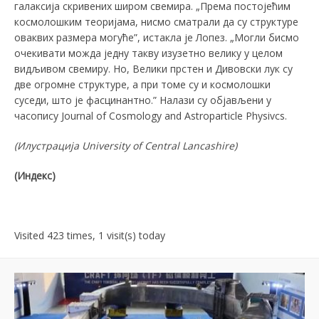
галаксија скривених широм свемира. „Према постојећим
космолошким теоријама, нисмо сматрали да су структуре
оваквих размера могуће”, истакла је Лопез. „Могли бисмо
очекивати можда једну такву изузетно велику у целом
видљивом свемиру. Но, Велики прстен и Дивовски лук су
две огромне структуре, а при томе су и космолошки
суседи, што је фасцинантно.” Налази су објављени у
часопису Journal of Cosmology and Astroparticle Physivcs.
(Илустрација University of Central Lancashire)
(Индекс)
Visited 423 times, 1 visit(s) today