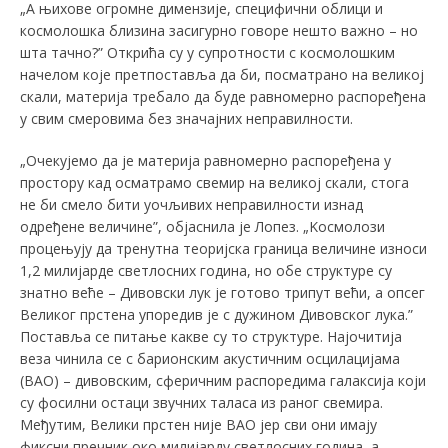
„А њихове огромне димензије, специфични облици и
космолошка близина засигурно говоре нешто важно – но
шта тачно?” Открића су у супротности с космолошким
начелом које претпоставља да би, посматрано на великој
скали, материја требало да буде равномерно распоређена
у свим смеровима без значајних неправилности.
„Очекујемо да је материја равномерно распоређена у
простору кад осматрамо свемир на великој скали, стога
не би смело бити уочљивих неправилности изнад
одређене величине”, објаснила је Лопез. „Kосмолози
процењују да тренутна теоријска граница величине износи
1,2 милијарде светлосних година, но обе структуре су
знатно веће – Дивовски лук је готово трипут већи, а опсег
Великог прстена упоредив је с дужином Дивовског лука.”
Поставља се питање какве су то структуре. Најочитија
веза чинила се с барионским акустичним осцилацијама
(BАО) – дивовским, сферичним распоредима галаксија који
су фосилни остаци звучних таласа из раног свемира.
Међутим, Велики прстен није BАО јер сви они имају
фиксни пречник око милијарду светлосних година, а