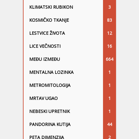
KLIMATSKI RUBIKON
3
KOSMIČKO TKANJE
83
LESTVICE ŽIVOTA
12
LICE VEČNOSTI
16
MEĐU IZMEĐU
664
MENTALNA LOZINKA
1
METROMITOLOGIJA
1
MRTAV UGAO
1
NEBESKI UPRETNIK
1
PANDORINA KUTIJA
44
PETA DIMENZIJA
2