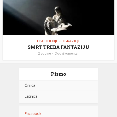
USHOĐENJE UOBRAZILJE
SMRT TREBA FANTAZIJU
2 godine
Dodaj komentar
Pismo
Ćirilica
Latinica
Facebook