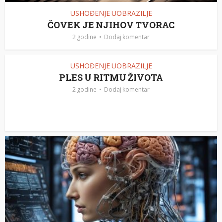
USHOĐENJE UOBRAZILJE
ČOVEK JE NJIHOV TVORAC
2 godine
Dodaj komentar
USHOĐENJE UOBRAZILJE
PLES U RITMU ŽIVOTA
2 godine
Dodaj komentar