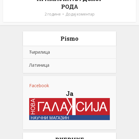
РОДА
2 године
Додај коментар
Pismo
Ћирилица
Латиница
Facebook
Ја