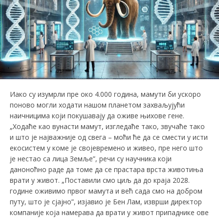
Иако су изумрли пре око 4.000 година, мамути би ускоро
поново могли ходати нашом планетом захваљујући
наичницима који покушавају да оживе њихове гене.
„Ходаће као вунасти мамут, изгледаће тако, звучаће тако
и што је најважније од свега – моћи ће да се смести у исти
екосистем у коме је својевремено и живео, пре него што
је нестао са лица Земље”, речи су научника који
даноноћно раде да томе да се прастара врста животиња
врати у живот. „Поставили смо циљ да до краја 2028.
године оживимо првог мамута и већ сада смо на добром
путу, што је сјајно”, изјавио је Бен Лам, изврши директор
компаније која намерава да врати у живот припаднике ове