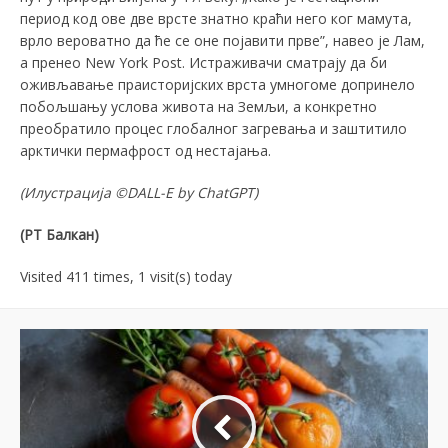
период код ове две врсте знатно краћи него ког мамута,
врло вероватно да ће се оне појавити прве”, навео је Лам,
а пренео New York Post. Истраживачи сматрају да би
оживљавање праисторијских врста умногоме допринело
побољшању услова живота на Земљи, а конкретно
преобратило процес глобалног загревања и заштитило
арктички пермафрост од нестајања.
(Илустрација
©DALL-E by ChatGPT
)
(РТ Балкан)
Visited 411 times, 1 visit(s) today