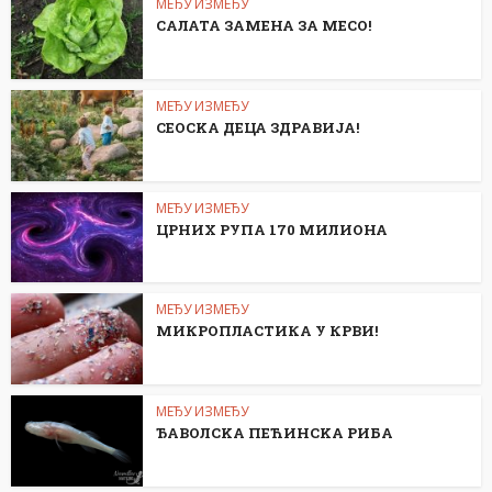
МЕЂУ ИЗМЕЂУ
САЛАТА ЗАМЕНА ЗА МЕСО!
МЕЂУ ИЗМЕЂУ
СЕОСKА ДЕЦА ЗДРАВИЈА!
МЕЂУ ИЗМЕЂУ
ЦРНИХ РУПА 170 МИЛИОНА
МЕЂУ ИЗМЕЂУ
МИКРОПЛАСТИКА У КРВИ!
МЕЂУ ИЗМЕЂУ
ЂАВОЛСKА ПЕЋИНСKА РИБА