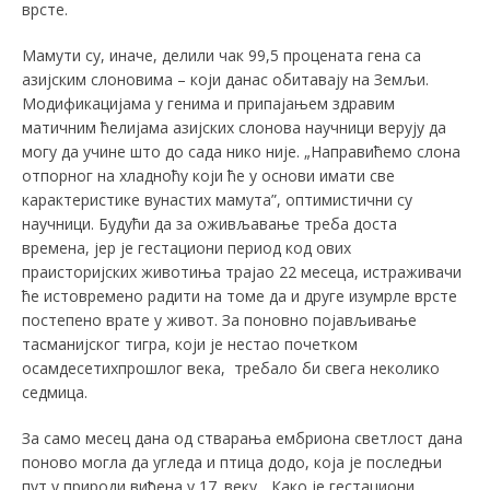
врсте.
Мамути су, иначе, делили чак 99,5 процената гена са
азијским слоновима – који данас обитавају на Земљи.
Модификацијама у генима и припајањем здравим
матичним ћелијама азијских слонова научници верују да
могу да учине што до сада нико није. „Направићемо слона
отпорног на хладноћу који ће у основи имати све
карактеристике вунастих мамута”, оптимистични су
научници. Будући да за оживљавање треба доста
времена, јер је гестациони период код ових
праисторијских животиња трајао 22 месеца, истраживачи
ће истовремено радити на томе да и друге изумрле врсте
постепено врате у живот. За поновно појављивање
тасманијског тигра, који је нестао почетком
осамдесетихпрошлог века, требало би свега неколико
седмица.
За само месец дана од стварања ембриона светлост дана
поново могла да угледа и птица додо, која је последњи
пут у природи виђена у 17. веку. „Како је гестациони