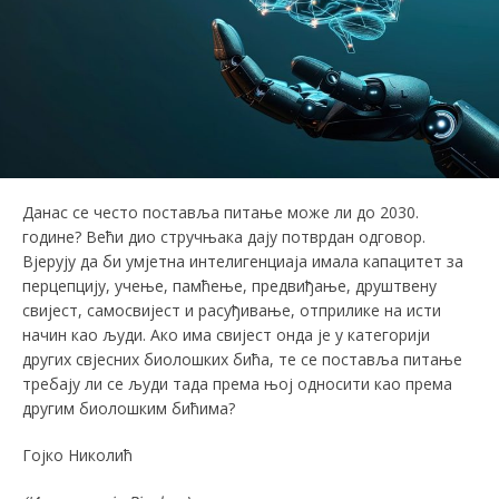
Данас се често поставља питање може ли до 2030.
године? Већи дио стручњака дају потврдан одговор.
Вјерују да би умјетна интелигенциаја имала капацитет за
перцепцију, учење, памћење, предвиђање, друштвену
свијест, самосвијест и расуђивање, отприлике на исти
начин као људи. Ако има свијест онда је у категорији
других свјесних биолошких бића, те се поставља питање
требају ли се људи тада према њој односити као према
другим биолошким бићима?
Гојко Николић