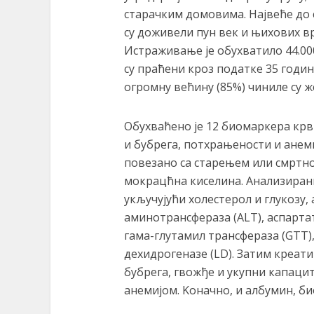
старачким домовима. Највеће до 
су доживели пун век и њихових в
Истраживање је обухватило 44.00
су праћени кроз податке 35 година
огромну већину (85%) чиниле су ж
Обухваћено је 12 биомаркера крви
и бубрега, потхрањености и анеми
повезано са старењем или смртно
мокрацћна киселина. Анализирани
укључујући холестерол и глукозу, а
аминотрансфераза (ALT), аспарта
гама-глутамил трансфераза (GTT),
дехидрогеназе (LD). Затим креати
бубрега, гвожђе и укупни капацит
анемијом. Kоначно, и албумин, би