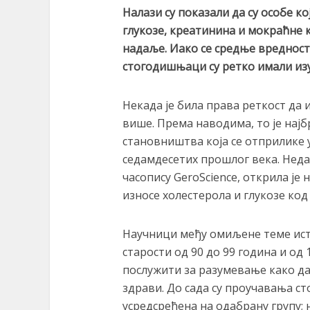
Налази су показали да су особе к
глукозе, креатинина и мокраћне 
надаље. Иако се средње вредност
стогодишњаци су ретко имали изу
Некада је била права реткост да и
више. Према наводима, то је најб
становништва која се отприлике у
седамдесетих прошлог века. Неда
часопису GeroScience, открила је
износе холестерола и глукозе код
Научници међу омиљене теме ист
старости од 90 до 99 година и од 
послужити за разумевање како да
здрави. До сада су проучавања с
усредсређена на одабрану групу; 