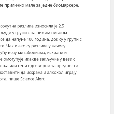
ле прилично мале за једне биомаркере,
солутна разлика износила је 2,5
у људи у групи с најнижим нивоом
 да напуне 100 година, док су у групи с
е. Чак и ако су разлике у начелу
гућу везу метаболизма, исхране и
е омогућује икакве закључке у вези с
љења или гени одговорни за вредности
оставити да исхрана и алкохол играју
та, пише Science Alert.