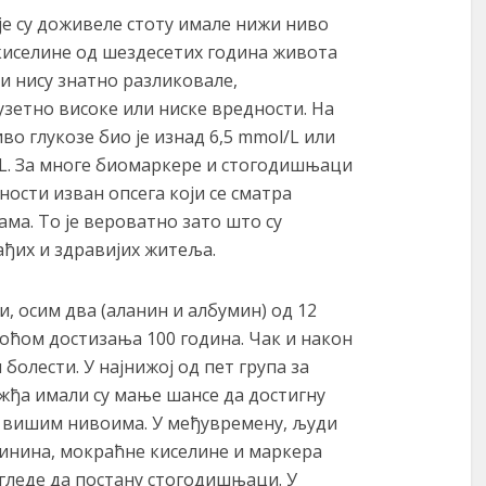
оје су доживеле стоту имале нижи ниво
киселине од шездесетих година живота
и нису знатно разликовале,
зетно високе или ниске вредности. На
во глукозе био је изнад 6,5 mmol/L или
/L. За многе биомаркере и стогодишњаци
ости изван опсега који се сматра
а. То је вероватно зато што су
ђих и здравијих житеља.
и, осим два (аланин и албумин) од 12
оћом достизања 100 година. Чак и након
 болести. У најнижој од пет група за
ожђа имали су мање шансе да достигну
с вишим нивоима. У међувремену, људи
инина, мокраћне киселине и маркера
изгледе да постану стогодишњаци. У