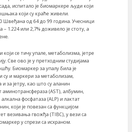
сада, испитало је биомаркере људи који
ршњака који су краће живели.
0 Швеђана од 64 до 99 година. Учесници
 – 1.224 или 2,7% доживело је стоту, а
ене.
 који се тичу упале, метаболизма, јетре
ју. Све ово је у претходним студијама
шћу. Биомаркер за упалу била је
 су и маркери за метаболизам,
 и за јетру, као што су аланин
т аминотрансфераза (AST), албумин,
 алкална фосфатаза (ALP) и лактат
нин, који је повезан са функцијом
ет везивања гвожђа (TIBC), у вези са
омаркер у спрези са исхраном.