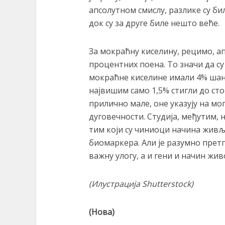
апсолутном смислу, разлике су би
док су за друге биле нешто веће.
За мокраћну киселину, рецимо, ап
процентних поена. То значи да с
мокраћне киселине имали 4% шансе
највишим само 1,5% стигли до стот
прилично мале, оне указују на мо
дуговечности. Студија, међутим, н
тим који су чиниоци начина жив
биомаркера. Али је разумно претп
важну улогу, а и гени и начин живо
(Илустрација
Shutterstock
)
(Нова)