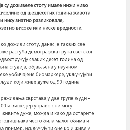
оје су доживеле стоту имале нижи ниво
киселине од шездесетих година
живота
и нису знатно разликовале,
зетно високе или ниске вредности.
ко доживи стоту, данас је таквих све
рже растућа демографска група светског
двостручују сваких десет година од
вна студија, објављена у научном
 неке уобичајене биомаркере, укључујући
 људи који живе дуже од 90 година.
раживања сврставају две групе људи –
100 и више, јер управо они могу
 живите дуже, можда и како да остарите
тогодишњака често била малог обима и
на пример, искључујући оне који живе у