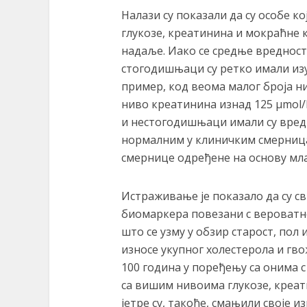
Налази су показали да су особе к
глукозе, креатинина и мокраћне 
надаље. Иако се средње вредност
стогодишњаци су ретко имали изу
пример, код веома малог броја ни
ниво креатинина изнад 125 µmol
и нестогодишњаци имали су вредн
нормалним у клиничким смерницам
смернице одређене на основу мла
Истраживање је показало да су св
биомаркера повезани с вероватн
што се узму у обзир старост, пол и
износе укупног холестерола и гв
100 година у поређењу са онима 
са вишим нивоима глукозе, креат
јетре су, такође, смањили своје 