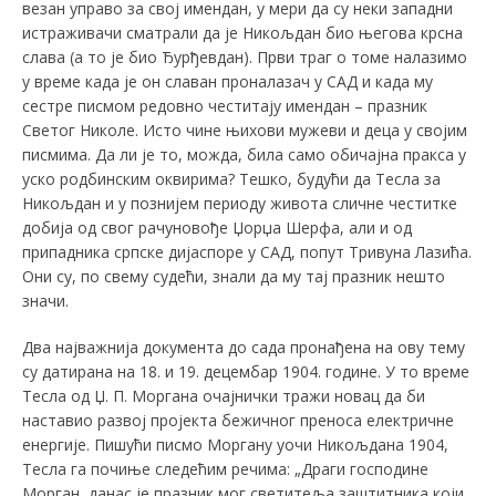
везан управо за свој имендан, у мери да су неки западни
истраживачи сматрали да је Никољдан био његова крсна
слава (а то је био Ђурђевдан). Први траг о томе налазимо
у време када је он славан проналазач у САД и када му
сестре писмом редовно честитају имендан – празник
Светог Николе. Исто чине њихови мужеви и деца у својим
писмима. Да ли је то, можда, била само обичајна пракса у
уско родбинским оквирима? Тешко, будући да Тесла за
Никољдан и у познијем периоду живота сличне честитке
добија од свог рачуновође Џорџа Шерфа, али и од
припадника српске дијаспоре у САД, попут Тривуна Лазића.
Они су, по свему судећи, знали да му тај празник нешто
значи.
Два најважнија документа до сада пронађена на ову тему
су датирана на 18. и 19. децембар 1904. године. У то време
Тесла од Џ. П. Моргана очајнички тражи новац да би
наставио развој пројекта бежичног преноса електричне
енергије. Пишући писмо Моргану уочи Никољдана 1904,
Тесла га почиње следећим речима: „Драги господине
Морган, данас је празник мог светитеља заштитника који