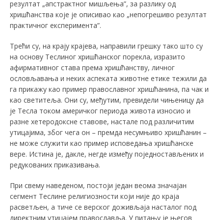
резултат „апстрактног мишљења”, за разлику од
хришћанства које је описивао као „непогрешиво резултат
практичног експеримента”.
Трећи су, на крају крајева, направили грешку тако што су
на основу Теслиног хришћанског порекла, изразито
афирмативног става према хришћанству, личног
ословљавања и неких аспеката животне етике тежили да
га прикажу као пример православног хришћанина, па чак и
као светитеља. Они су, међутим, превидели чињеницу да
је Тесла током америчког периода живота износио и
разне хетеродоксне ставове, настале под различитим
утицајима, због чега он – премда несумњиво хришћанин –
не може служити као пример исповедања хришћанске
вере. Истина је, дакле, негде између поједностављених и
редукованих приказивања.
При свему наведеном, постоји један веома значајан
сегмент Теслине религиозности који није до краја
расветљен, а тиче се верског доживљаја насталог под
директним утицајем православља. У питању је његов