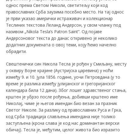
однос према Светом Николи, светитељу који код
православних Срба заузима посебно место. На тај однос
је први указао амерички истраживач и колекционар
Теслиних текстова Леланд Андерсон, у свом чланку под
називом „Nikola Tesla’s Patron Saint”. Од појаве
Андерсоновог текста до данас откривено је неколико
додатних докумената о овој теми, коју ћемо начелно
обрадити.
Свештенички син Никола Тесла је рођен у Смиљану, месту
у оквиру Војне крајине (Аустријска царевина) у ноћи
између 9. и 10. јула 1856. године, уочи Петровдана (у то
време је разлика између јулијанског и грегоријанског
календара била 12 дана). Због лошег здравственог стања,
крштен је убрзо после рођења, добивши крштено име
Николај, чиме је његов имендан био везан за празник
Светог Николе. За разлику од православних Руса и Грка,
код Срба традиција слављења имендана није толико
заступљена (крсна слава је код нас доминантан верски
обичај). Тесла је, међутим, целог живота био изразито