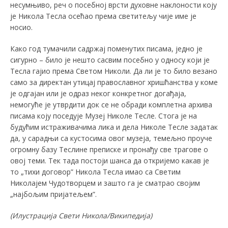
несумњиво, реч о посебној врсти духовне наклоности коју
је Никола Тесла осећао према светитељу чије име је
носио.
Како год тумачили садржај поменутих писама, једно је
сигурно – било је нешто сасвим посебно у односу који је
Тесла гајио према Светом Николи. Да ли је то било везано
само за директан утицај православног хришћанства у коме
је одгајан или је одраз неког конкретног догађаја,
немогуће је утврдити док се не обради комплетна архива
писама коју поседује Музеј Николе Тесле. Стога је на
будућим истраживачима лика и дела Николе Тесле задатак
да, у сарадњи са кустосима овог музеја, темељно проуче
огромну базу Теслине преписке и пронађу све трагове о
овој теми. Тек тада постоји шанса да откријемо какав је
то „тихи договор” Никола Тесла имао са Светим
Николајем Чудотворцем и зашто га је сматрао својим
„најбољим пријатељем”.
(
Илустрација Свети Никола/Википедија
)