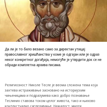
Да ли је то било везано само за директан утицај
православног хришћанства у коме је одгајан или је одраз
неког конкретног догађаја, немогуће је утврдити док се не
обради комплетна архива писама.
Религиозност Николе Тесле је веома сложена тема која
захтева истраживање засновано на историјским
чињеницама и подразумева како добро познавање
Теслиних ставова током целог живота, тако и њихово
контекстуално сагледавање. Нажалост, многи