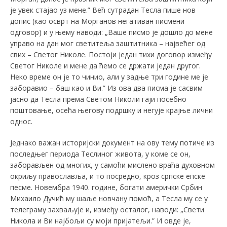
је увек стајао уз мене.” Већ сутрадан Тесла пише нов
допис (као осврт на Морганов негативан писмени
одговор) и у њему наводи: „Ваше писмо је дошло до мене
управо на дан мог светитеља заштитника – највећег од
свих – Светог Николе. Постоји један тихи договор између
Светог Николе и мене да ћемо се држати један другог.
Неко време он је то чинио, али у задње три године ме је
заборавио – баш као и Ви.” Из ова два писма је сасвим
јасно да Тесла према Светом Николи гаји посебно
поштовање, осећа његову подршку и негује крајње лични
однос.
Једнако важан историјски документ на ову тему потиче из
последњег периода Теслиног живота, у коме се он,
заборављен од многих, у самоћи мислено враћа духовном
окриљу православља, и то посредно, кроз српске епске
песме. Новембра 1940. године, богати амерички Србин
Михаило Дучић му шаље новчану помоћ, а Тесла му се у
телеграму захваљује и, између осталог, наводи: „Свети
Никола и Ви најбољи су моји пријатељи.” И овде је,