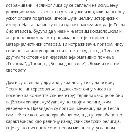
истраживачи Теслиног лика су се саплели на искушењу
редукционизма, тако што су закључке изводили на основу
уског опсега података, игноришући целину историјских
извора. На тај начин су неки од њих закључили да је Тесла
био атеиста, будући да у неким његовим космолошким и
антрополошким разматрањима постоје отворено
материјалистички ставови. Ти истраживачи, притом, нису
себи поставили упоредно питање: откуда то да Тесла у
другим текстовима и изјавама афирмативно помиње
„Господа”, „Творца”, „Богом дане силе”, „Божији систем
светова”?
Други су отишли у другачију крајност, те су на основу
Теслиног интересовања за далекоисточну мисао (а
посебно за концепте сличне етру) тврдили како је он био
најближи хиндуизму/будизму по својим религијским
уверењима. Превидели су притом чињеницу да је Тесла
сам себе ословљавао хришћанином, а да је хришћанство
карактерисао као религију изнад свих светских религија,
које су, по његовом сопственом мишљењу, углавном