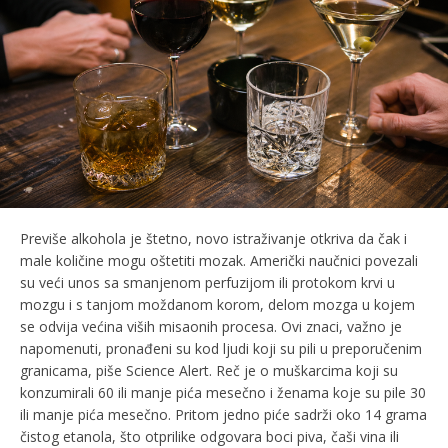
Previše alkohola je štetno, novo istraživanje otkriva da čak i
male količine mogu oštetiti mozak. Američki naučnici povezali
su veći unos sa smanjenom perfuzijom ili protokom krvi u
mozgu i s tanjom moždanom korom, delom mozga u kojem
se odvija većina viših misaonih procesa. Ovi znaci, važno je
napomenuti, pronađeni su kod ljudi koji su pili u preporučenim
granicama, piše Science Alert. Reč je o muškarcima koji su
konzumirali 60 ili manje pića mesečno i ženama koje su pile 30
ili manje pića mesečno. Pritom jedno piće sadrži oko 14 grama
čistog etanola, što otprilike odgovara boci piva, čaši vina ili