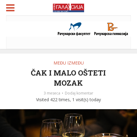
MEĐU IZMEĐU
ČAK I MALO OŠTETI
MOZAK
3 meseca
Dodaj komentar
Visited 422 times, 1 visit(s) today