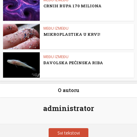
CRNIH RUPA 170 MILIONA
MEĐU IZMEĐU
MIKROPLASTIKA U KRVI!
MEĐU IZMEĐU
ĐAVOLSKA PEĆINSKA RIBA
O autoru
administrator
Svi tekstovi