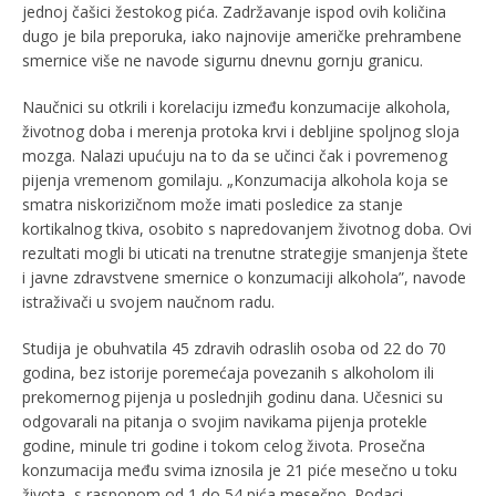
jednoj čašici žestokog pića. Zadržavanje ispod ovih količina
dugo je bila preporuka, iako najnovije američke prehrambene
smernice više ne navode sigurnu dnevnu gornju granicu.
Naučnici su otkrili i korelaciju između konzumacije alkohola,
životnog doba i merenja protoka krvi i debljine spoljnog sloja
mozga. Nalazi upućuju na to da se učinci čak i povremenog
pijenja vremenom gomilaju. „Konzumacija alkohola koja se
smatra niskorizičnom može imati posledice za stanje
kortikalnog tkiva, osobito s napredovanjem životnog doba. Ovi
rezultati mogli bi uticati na trenutne strategije smanjenja štete
i javne zdravstvene smernice o konzumaciji alkohola”, navode
istraživači u svojem naučnom radu.
Studija je obuhvatila 45 zdravih odraslih osoba od 22 do 70
godina, bez istorije poremećaja povezanih s alkoholom ili
prekomernog pijenja u poslednjih godinu dana. Učesnici su
odgovarali na pitanja o svojim navikama pijenja protekle
godine, minule tri godine i tokom celog života. Prosečna
konzumacija među svima iznosila je 21 piće mesečno u toku
života, s rasponom od 1 do 54 pića mesečno. Podaci