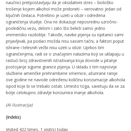
naučnici pretpostavljaju da je oksidativni stres – biološko
trošenje kojem alkohol može pridoneti – verovatno jedan od
ključnih činilaca. Potrebno je uzeti u obzir i određena
ograničenja studije. Ona ne dokazuje neposrednu uzročno-
posledičnu vezu, delom i zato što beleži samo jedno
vremensko razdoblje. Takođe, navike pijenja su ispitanici sami
prijavljivali, pa podaci možda nisu sasvim tačni, a faktori poput
ishrane i telesnih vežbi nisu uzeti u obzir. Uprkos tim
ograničenjima, radi se o značajnim nalazima koji se uklapaju u
rastući broj zdravstvenih istraživanja koja dovode u pitanje
postojanje sigurne granice pijenja. U skladu s tim najnovije
službene američke prehrambene smernice, ažurirane ranije
ove godine ne navode određenu količinu konzumacije alkohola
ispod koje bi se trebalo ostati. Umesto toga, savetuju da se za
bolje celokupno zdravlje konzumira manje alkohola.
(AI ilustracija)
(Indeks)
Visited 422 times, 1 visit(s) today