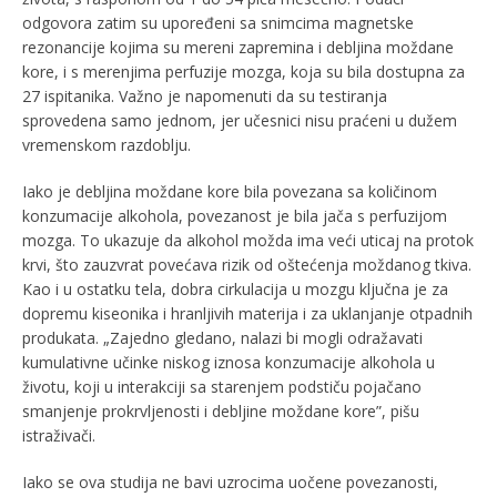
odgovora zatim su upoređeni sa snimcima magnetske
rezonancije kojima su mereni zapremina i debljina moždane
kore, i s merenjima perfuzije mozga, koja su bila dostupna za
27 ispitanika. Važno je napomenuti da su testiranja
sprovedena samo jednom, jer učesnici nisu praćeni u dužem
vremenskom razdoblju.
Iako je debljina moždane kore bila povezana sa količinom
konzumacije alkohola, povezanost je bila jača s perfuzijom
mozga. To ukazuje da alkohol možda ima veći uticaj na protok
krvi, što zauzvrat povećava rizik od oštećenja moždanog tkiva.
Kao i u ostatku tela, dobra cirkulacija u mozgu ključna je za
dopremu kiseonika i hranljivih materija i za uklanjanje otpadnih
produkata. „Zajedno gledano, nalazi bi mogli odražavati
kumulativne učinke niskog iznosa konzumacije alkohola u
životu, koji u interakciji sa starenjem podstiču pojačano
smanjenje prokrvljenosti i debljine moždane kore”, pišu
istraživači.
Iako se ova studija ne bavi uzrocima uočene povezanosti,