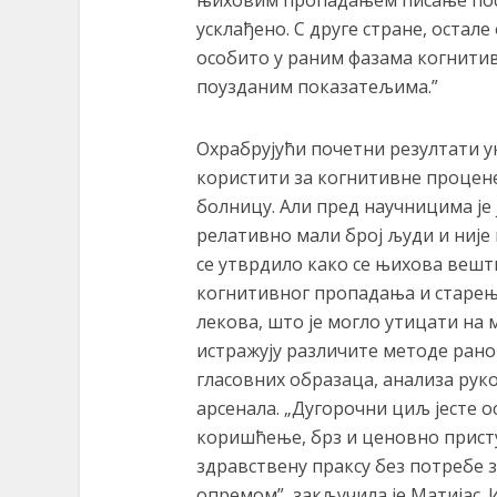
њиховим пропадањем писање пост
усклађено. С друге стране, остал
особито у раним фазама когнити
поузданим показатељима.”
Охрабрујући почетни резултати ук
користити за когнитивне процене 
болницу. Али пред научницима је 
релативно мали број људи и није
се утврдило како се њихова веш
когнитивног пропадања и старење
лекова, што је могло утицати на
истражују различите методе рано
гласовних образаца, анализа рук
арсенала. „Дугорочни циљ јесте о
коришћење, брз и ценовно присту
здравствену праксу без потребе 
опремом”, закључила је Матијас.