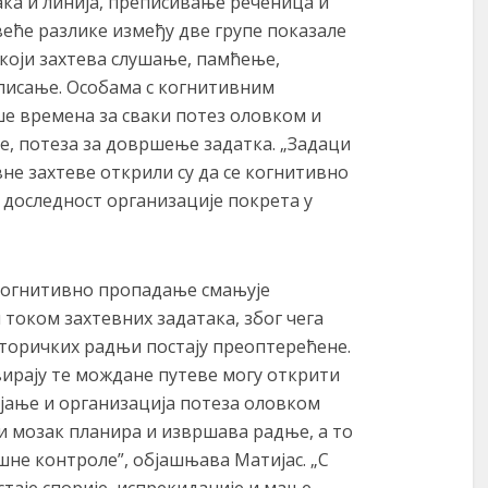
ака и линија, преписивање реченица и
веће разлике између две групе показале
, који захтева слушање, памћење,
 писање. Особама с когнитивним
е времена за сваки потез оловком и
е, потеза за довршење задатка. „Задаци
не захтеве открили су да се когнитивно
доследност организације покрета у
 когнитивно пропадање смањује
 током захтевних задатака, због чега
оричких радњи постају преоптерећене.
ивирају те мождане путеве могу открити
јање и организација потеза оловком
ји мозак планира и извршава радње, а то
шне контроле”, објашњава Матијас. „С