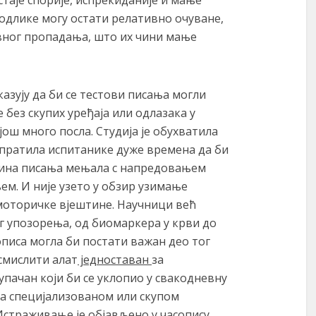
аје спорије, испрекиданије и мање
е одлике могу остати релативно очуване,
вног пропадања, што их чини мање
азују да би се тестови писања могли
без скупих уређаја или одлазака у
још много посла. Студија је обухватила
 пратила испитанике дуже времена да би
тина писања мењала с напредовањем
м. И није узето у обзир узимање
 моторичке вјештине. Научници већ
г упозорења, од биомаркера у крви до
описа могла би постати важан део тог
смислити алат
једноставан
за
пачан који би се уклопио у свакодневну
за специјализованом или скупом
 Истраживање је објављено у часопису