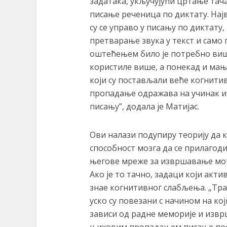
задатака, укључујући цртање тач
писање реченица по диктату. Нај
су се управо у писању по диктату
претварање звука у текст и само
оштећењем било је потребно виш
користиле више, а понекад и мањ
који су постављали веће когнитив
пропадање одражава на учинак и 
писању”, додала је Матијас.
Ови налази подупиру теорију да
способност мозга да се прилагоди
његове мреже за извршавање мот
Ако је то тачно, задаци који акт
знае когнитивног слабљења. „Тра
уско су повезани с начином на ко
зависи од радне меморије и извр