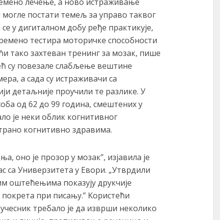
емено лечење, а ново истраживање
м могле постати темељ за управо таквог
 се у дигиталном добу ређе практикује,
времено тестира моторичке способности
ћи тако захтеван тренинг за мозак, пише
 већ су повезале слабљење вештине
ера, а сада су истраживачи са
ји детаљније проучили те разлике. У
оба од 62 до 99 година, смештених у
ало је неки облик когнитивног
атрано когнитивно здравима.
а, оно је прозор у мозак”, изјавила је
с са Универзитета у Евори. „Утврдили
ним оштећењима показују друкчије
и покрета при писању.” Kористећи
 учесник требало је да изврши неколико