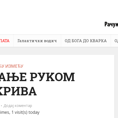
ЛАТА
Галактички водич
ОД БОГА ДО КВАРКА
О
ЂУ ИЗМЕЂУ
АЊЕ РУKОМ
KРИВА
Додај коментар
imes, 1 visit(s) today