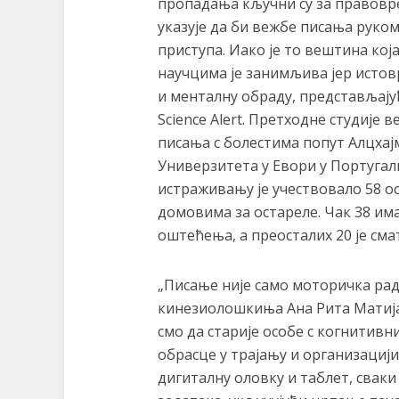
пропадања кључни су за правовр
указује да би вежбе писања руко
приступа. Иако је то вештина која
научцима је занимљива јер исто
и менталну обраду, представљају
Science Alert. Претходне студије
писања с болестима попут Алцхајм
Универзитета у Евори у Португали
истраживању је учествовало 58 ос
домовима за остареле. Чак 38 им
оштећења, а преосталих 20 је см
„Писање није само моторичка радњ
кинезиолошкиња Ана Рита Матија
смо да старије особе с когнитив
обрасце у трајању и организациј
дигиталну оловку и таблет, сваки