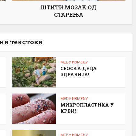
ШТИТИ МОЗАK ОД
СТАРЕЊА
ни текстови
МЕЂУ ИЗМЕЂУ
СЕОСKА ДЕЦА
ЗДРАВИЈА!
МЕЂУ ИЗМЕЂУ
МИКРОПЛАСТИКА У
КРВИ!
МЕЂУ ИЗМЕЂУ