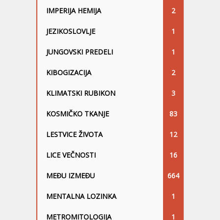
IMPERIJA HEMIJA
2
JEZIKOSLOVLJE
1
JUNGOVSKI PREDELI
1
KIBOGIZACIJA
2
KLIMATSKI RUBIKON
3
KOSMIČKO TKANJE
83
LESTVICE ŽIVOTA
12
LICE VEČNOSTI
16
MEĐU IZMEĐU
664
MENTALNA LOZINKA
1
METROMITOLOGIJA
1