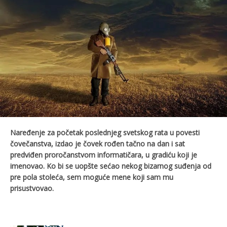
Naređenje za početak poslednjeg svetskog rata u povesti
čovečanstva, izdao je čovek rođen tačno na dan i sat
predviđen proročanstvom informatičara, u gradiću koji je
imenovao.
K
o bi se uopšte sećao nekog bizarnog suđenja od
pre pola stoleća, sem moguće mene koji sam mu
prisustvovao.