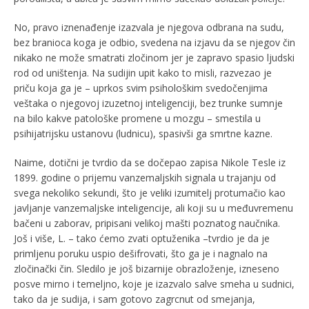
No, pravo iznenađenje izazvala je njegova odbrana na sudu,
bez branioca koga je odbio, svedena na izjavu da se njegov čin
nikako ne može smatrati zločinom jer je zapravo spasio ljudski
rod od uništenja. Na sudijin upit kako to misli, razvezao je
priču koja ga je – uprkos svim psihološkim svedočenjima
veštaka o njegovoj izuzetnoj inteligenciji, bez trunke sumnje
na bilo kakve patološke promene u mozgu – smestila u
psihijatrijsku ustanovu (ludnicu), spasivši ga smrtne kazne.
Naime, dotični je tvrdio da se dočepao zapisa Nikole Tesle iz
1899. godine o prijemu vanzemaljskih signala u trajanju od
svega nekoliko sekundi, što je veliki izumitelj protumačio kao
javljanje vanzemaljske inteligencije, ali koji su u međuvremenu
bačeni u zaborav, pripisani velikoj mašti poznatog naučnika.
Još i više, L. – tako ćemo zvati optuženika –tvrdio je da je
primljenu poruku uspio dešifrovati, što ga je i nagnalo na
zločinački čin. Sledilo je još bizarnije obrazloženje, izneseno
posve mirno i temeljno, koje je izazvalo salve smeha u sudnici,
tako da je sudija, i sam gotovo zagrcnut od smejanja,