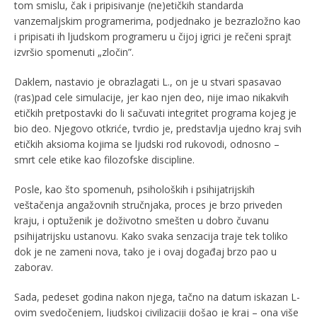
tom smislu, čak i pripisivanje (ne)etičkih standarda
vanzemaljskim programerima, podjednako je bezrazložno kao
i pripisati ih ljudskom programeru u čijoj igrici je rečeni sprajt
izvršio spomenuti „zločin”.
Daklem, nastavio je obrazlagati L., on je u stvari spasavao
(ras)pad cele simulacije, jer kao njen deo, nije imao nikakvih
etičkih pretpostavki do li sačuvati integritet programa kojeg je
bio deo. Njegovo otkriće, tvrdio je, predstavlja ujedno kraj svih
etičkih aksioma kojima se ljudski rod rukovodi, odnosno –
smrt cele etike kao filozofske discipline.
Posle, kao što spomenuh, psiholoških i psihijatrijskih
veštačenja angažovnih stručnjaka, proces je brzo priveden
kraju, i optuženik je doživotno smešten u dobro čuvanu
psihijatrijsku ustanovu. Kako svaka senzacija traje tek toliko
dok je ne zameni nova, tako je i ovaj događaj brzo pao u
zaborav.
Sada, pedeset godina nakon njega, tačno na datum iskazan L-
ovim svedočenjem, ljudskoj civilizaciji došao je kraj – ona više