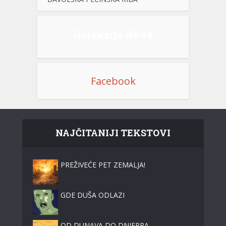
Galaksija Nova
Facebook
NAJČITANIJI TEKSTOVI
PREŽIVEĆE PET ZEMALJA!
GDE DUŠA ODLAZI
OD DUNAVA DO DNJEPRA