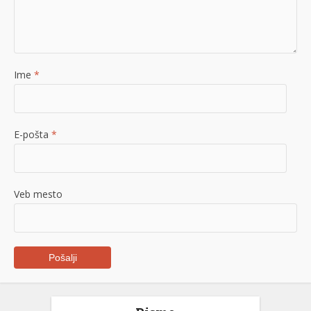
Ime
*
E-pošta
*
Veb mesto