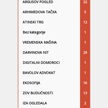
ARGUSOV POGLED
22
ARHIMEDOVA TAČKA
5
ATINSKI TRG
12
Bez kategorije
1
VREMENSKA MAŠINA
1
DARVINOVA NIT
29
DIGITALNI DOMOROCI
1
ĐAVOLOV ADVOKAT
1
EKOSOFIJA
16
ZOV BUDUĆNOSTI
13
IZA OGLEDALA
2