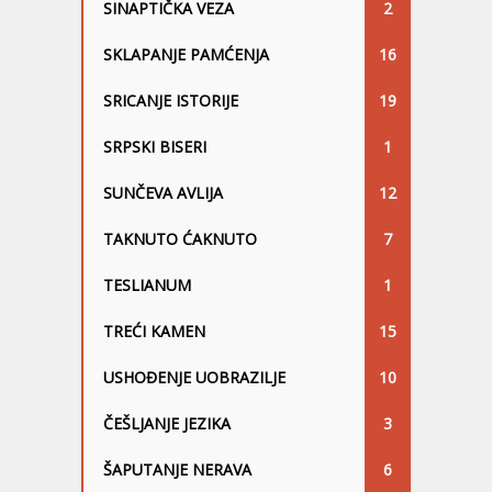
SINAPTIČKA VEZA
2
SKLAPANJE PAMĆENJA
16
SRICANJE ISTORIJE
19
SRPSKI BISERI
1
SUNČEVA AVLIJA
12
TAKNUTO ĆAKNUTO
7
TESLIANUM
1
TREĆI KAMEN
15
USHOĐENJE UOBRAZILJE
10
ČEŠLJANJE JEZIKA
3
ŠAPUTANJE NERAVA
6