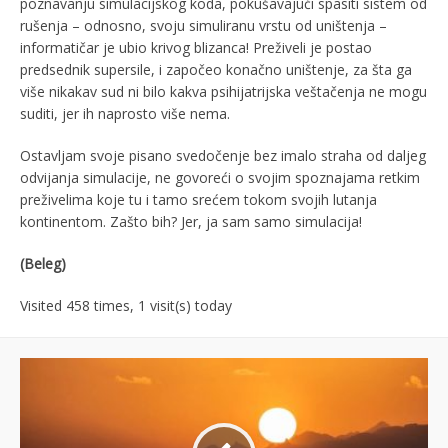
poznavanju simulacijskog koda, pokušavajući spasiti sistem od
rušenja – odnosno, svoju simuliranu vrstu od uništenja –
informatičar je ubio krivog blizanca! Preživeli je postao
predsednik supersile, i započeo konačno uništenje, za šta ga
više nikakav sud ni bilo kakva psihijatrijska veštačenja ne mogu
suditi, jer ih naprosto više nema.
Ostavljam svoje pisano svedočenje bez imalo straha od daljeg
odvijanja simulacije, ne govoreći o svojim spoznajama retkim
preživelima koje tu i tamo srećem tokom svojih lutanja
kontinentom. Zašto bih? Jer, ja sam samo simulacija!
(Beleg)
Visited 458 times, 1 visit(s) today