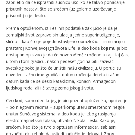
zaprijetio da će isprazniti sudnicu ukoliko se takvo ponašanje
prisutnih nastavi, što se srećom (uz golemo uzdržavanje
prisutnih) nije desilo.
Prema optuženom, iz Teslinih podataka zaključio je da je
zemaljski život zapravo simulacija jedne superinteligencije,
slično – kao što je pojednostavljeno obrazložio – simulaciji u
prastaroj Konvejevoj igri života Life, a deo koda koji mu je bio
dostupan opisivao je da će novorođenče rođeno u taj i taj čas,
u tom i tom gradiću, nakon pedeset godina biti izazivač
svetskog pokolja što će uništiti našu civilizaciju. U poruci su
navedeni tačno ime gradića, datum rođenja deteta i tačan
datum kada će se desiti kataklizma, konačni Armagedon
ljudskog roda, ali i čitavog zemaljskog života.
Ceo kod, samo deo kojeg je bio poznat optuženiku, upućen je
– po njegovim rečima – superkompjuteru smeštenom negde
unutar Sunčevog sistema, a deo koda je, zbog rasipanja
elektromagnetskih talasa, uhvatio Nikola Tesla. Kako je,
srećom, kao što je tvrdio optuženi informatičar, sablasni
događaj tek trebalo da usliedi, odlučio je delovati. Zbog