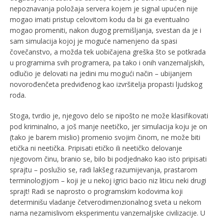
nepoznavanja položaja servera kojem je signal upućen nije
mogao imati pristup celovitom kodu da bi ga eventualno
mogao promeniti, nakon dugog premišljanja, svestan da je i
sam simulacija kojoj je moguće namenjeno da spasi
čovečanstvo, a možda tek uobičajena greška što se potkrada
u programima svih programera, pa tako i onih vanzemaljskih,
odlučio je delovati na jedini mu mogući način – ubijanjem
novorođenčeta predviđenog kao izvršitelja propasti ljudskog
roda.
Stoga, tvrdio je, njegovo delo se nipošto ne može klasifikovati
pod kriminalno, a još manje neetičko, jer simulacija koju je on
(tako je barem mislio) promenio svojim činom, ne može biti
etička ni neetička. Pripisati etičko ili neetičko delovanje
njegovom činu, branio se, bilo bi podjednako kao isto pripisati
sprajtu – poslužio se, radi lakšeg razumijevanja, prastarom
terminologijom – koji je u nekoj igrici bacio niz liticu neki drugi
sprajt! Radi se naprosto o programskim kodovima koji
determinišu vladanje četverodimenzionalnog sveta u nekom
nama nezamislivom eksperimentu vanzemaljske civilizacije. U