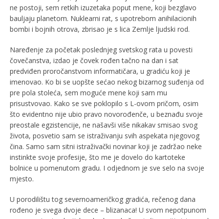
ne postoji, sem retkih izuzetaka poput mene, koji bezglavo
bauljaju planetom. Nuklearni rat, s upotrebom anihilacionih
bombi i bojnih otrova, zbrisao je s lica Zemlje ljudski rod.
Naređenje za početak poslednjeg svetskog rata u povesti
čovečanstva, izdao je čovek rođen tačno na dan i sat
predviđen proročanstvom informatičara, u gradiću koji je
imenovao. Ko bi se uopšte sećao nekog bizarnog suđenja od
pre pola stoleća, sem moguće mene koji sam mu
prisustvovao. Kako se sve poklopilo s L-ovom pričom, osim
što evidentno nije ubio pravo novorođenče, u beznađu svoje
preostale egzistencije, ne našavši više nikakav smisao svog
života, posvetio sam se istraživanju svih aspekata njegovog
čina. Samo sam sitni istraživački novinar koji je zadržao neke
instinkte svoje profesije, što me je dovelo do kartoteke
bolnice u pomenutom gradu. I odjednom je sve selo na svoje
mjesto.
U porodilištu tog severnoameričkog gradića, rečenog dana
rođeno je svega dvoje dece – blizanaca! U svom nepotpunom