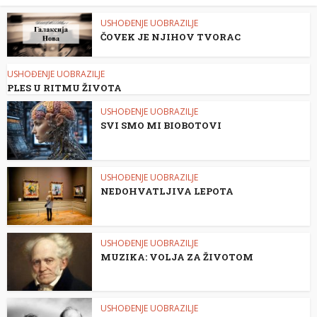
USHOĐENJE UOBRAZILJE
ČOVEK JE NJIHOV TVORAC
USHOĐENJE UOBRAZILJE
PLES U RITMU ŽIVOTA
USHOĐENJE UOBRAZILJE
SVI SMO MI BIOBOTOVI
USHOĐENJE UOBRAZILJE
NEDOHVATLJIVA LEPOTA
USHOĐENJE UOBRAZILJE
MUZIKA: VOLJA ZA ŽIVOTOM
USHOĐENJE UOBRAZILJE