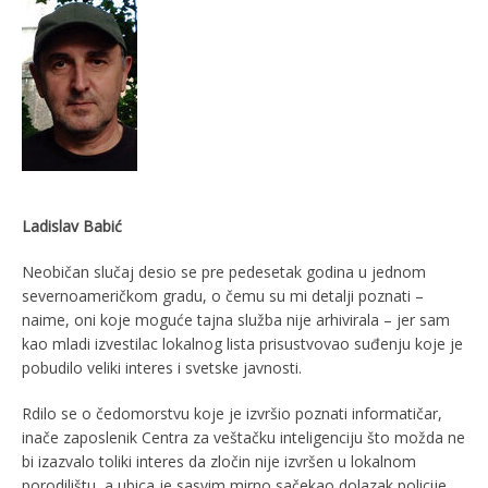
Ladislav Babić
Neobičan slučaj desio se pre pedesetak godina u jednom
severnoameričkom gradu, o čemu su mi detalji poznati –
naime, oni koje moguće tajna služba nije arhivirala – jer sam
kao mladi izvestilac lokalnog lista prisustvovao suđenju koje je
pobudilo veliki interes i svetske javnosti.
Rdilo se o čedomorstvu koje je izvršio poznati informatičar,
inače zaposlenik Centra za veštačku inteligenciju što možda ne
bi izazvalo toliki interes da zločin nije izvršen u lokalnom
porodilištu, a ubica je sasvim mirno sačekao dolazak policije.