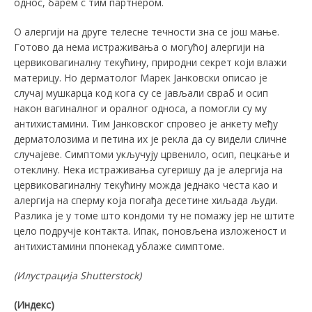
однос, барем с тим партнером.
О алергији на друге телесне течности зна се још мање.
Готово да нема истраживања о могућој алергији на
цервиковагиналну текућину, природни секрет који влажи
материцу. Но дерматолог Марек Јанковски описао је
случај мушкарца код кога су се јављали свраб и осип
након вагиналног и оралног односа, а помогли су му
антихистамини. Тим Јанковског спровео је анкету међу
дерматолозима и петина их је рекла да су видели сличне
случајеве. Симптоми укључују црвенило, осип, пецкање и
отеклину. Нека истраживања сугеришу да је алергија на
цервиковагиналну текућину можда једнако честа као и
алергија на сперму која погађа десетине хиљада људи.
Разлика је у томе што кондоми ту не помажу јер не штите
цело подручје контакта. Ипак, поновљена изложеност и
антихистамини ппонекад ублаже симптоме.
(Илустрација
Shutterstock)
(Индекс)