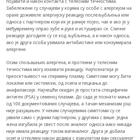
појавити и након контакта с телесним течностима.
Забележени су случајеви у којима су особе с алергијом на
орахе доживеле алергијску реакцију послељубљења или
односа с партнером који их је раније појео, чак и ако је у
међувремену опрао зубе и руке и истуширао се. Сличне
реакције догодиле су се код љубљења, а и након односа,
ако је друга особа узимала антибиотике или конзумирала
алергене.
Осим спољашњих алергена, и протеини у телесним
течностима могу изазвати реакцију. Најпознатија је
преосетљивост на спермину плазму. Симптоми могу бити
локални или системски, од осипа и пецкања до
анафилаксије. Најчешћи окидач је простата-специфични
антиген (PSA) у семеној плазми. До сада је познато мање
од 100 документованих случајева, а тачан механизам још
није разјашњен. У неким случајевима симптоми су се
јавили само с једним партнером, у другима с више. Једна
жена изгубила је свест после аналног односа иако никада
није имала реакцију током вагиналног. Друга је добила
осип и отеклину након додира с ејакулатом ван сексуалног