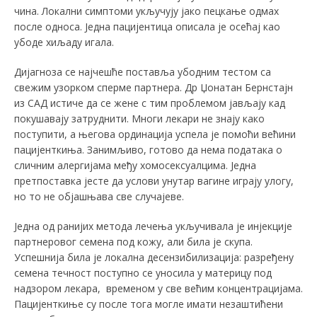
чина. Локални симптоми укључују јако пецкање одмах
после односа. Једна пацијентица описала је осећај као
убоде хиљаду игала.
Дијагноза се најчешће поставља убодним тестом са
свежим узорком сперме партнера. Др Џонатан Бернстајн
из САД истиче да се жене с тим проблемом јављају кад
покушавају затруднити. Многи лекари не знају како
поступити, а његова ординација успела је помоћи већини
пацијенткиња. Занимљиво, готово да нема података о
сличним алергијама међу хомосексуалцима. Једна
претпоставка јесте да услови унутар вагине играју улогу,
но то не објашњава све случајеве.
Једна од ранијих метода лечења укључивала је инјекције
партнеровог семена под кожу, али била је скупа.
Успешнија била је локална десензибилизација: разређену
семена течност поступно се уносила у материцу под
надзором лекара, временом у све већим концентрацијама.
Пацијенткиње су после тога могле имати незаштићени