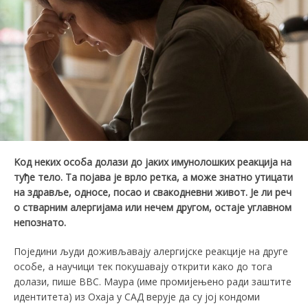
Kод неких особа долази до јаких имунолошких реакција на
туђе тело. Та појава
је
врло ретка, а може знатно утицати
на здравље, односе, посао и свакодневни живот. Је ли реч
о стварним алергијама или нечем другом, остаје углавном
непознато.
Поједини људи доживљавају алергијске реакције на друге
особе, а научици тек покушавају открити како до тога
долази, пише BBC. Маура (име промијењено ради заштите
идентитета) из Охаја у САД верује да су јој кондоми