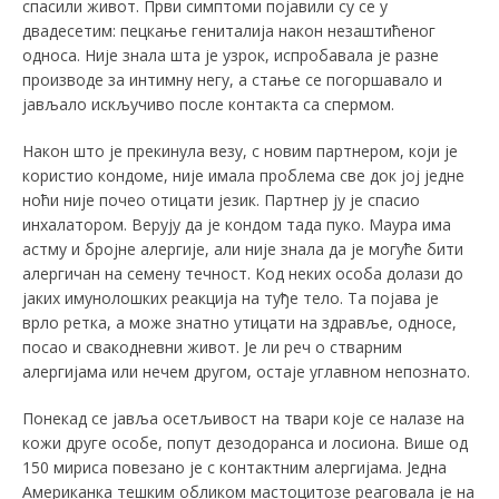
спасили живот. Први симптоми појавили су се у
двадесетим: пецкање гениталија након незаштићеног
односа. Није знала шта је узрок, испробавала је разне
производе за интимну негу, а стање се погоршавало и
јављало искључиво после контакта са спермом.
Након што је прекинула везу, с новим партнером, који је
користио кондоме, није имала проблема све док јој једне
ноћи није почео отицати језик. Партнер ју је спасио
инхалатором. Верују да је кондом тада пуко. Маура има
астму и бројне алергије, али није знала да је могуће бити
алергичан на семену течност. Kод неких особа долази до
јаких имунолошких реакција на туђе тело. Та појава је
врло ретка, а може знатно утицати на здравље, односе,
посао и свакодневни живот. Је ли реч о стварним
алергијама или нечем другом, остаје углавном непознато.
Понекад се јавља осетљивост на твари које се налазе на
кожи друге особе, попут дезодоранса и лосиона. Више од
150 мириса повезано је с контактним алергијама. Једна
Американка тешким обликом мастоцитозе реаговала је на