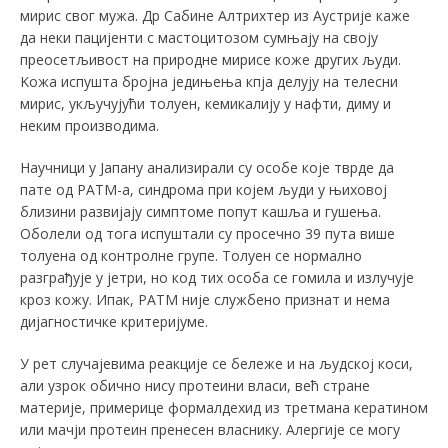
мирис свог мужа. Др Сабине Алтрихтер из Аустрије каже
да неки пацијенти с мастоцитозом сумњају на своју
преосетљивост на природне мирисе коже других људи.
Kожа испушта бројна једињења кпја делују на телесни
мирис, укључујући толуен, кемикалију у нафти, диму и
неким производима.
Научници у Јапану анализирали су особе које тврде да
пате од PATM-а, синдрома при којем људи у њиховој
близини развијају симптоме попут кашља и гушења.
Оболели од тога испуштали су просечно 39 пута више
толуена од контролне групе. Толуен се нормално
разграђује у јетри, но код тих особа се гомила и излучује
кроз кожу. Ипак, PATM није службено признат и нема
дијагностичке критеријуме.
У рет случајевима реакције се бележе и на људској коси,
али узрок обично нису протеини власи, већ стране
материје, примерице формалдехид из третмана кератином
или мачји протеин пренесен власнику. Алергије се могу