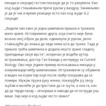
некада и секунди) гестом показује да је то разумела. Као
код људи стишавањем приче руком у ваздуху. Занимљиво
је да је чак и време реакције исто као код људи: 0,2
секунде!
„Видели смо како је једна шимпанза пришла и тражила
мало хране. Истовремено друга, која очито није била
вољна свој оброк да дели, одмахнула је руком, јасно
стављајући до знања да овде нема шта да тражи. Тада је
пришла трећа шимпанза и додала нешто хране гладној
припадници своје врсте”, испричао је водећи аутор
истраживања, доктор Гал Бахиди у интервјуу за Current
Biology. Ово није једини пример испољавања емоција у
комуникацији међу шимпанзама. Истраживачи су објавили
и видео на којем пар који после свађе покушава да се
помири. Мужјак пружа руку женки, показујући јој своју
љубав и молећи је да престане да се љути, а она га, као
да да тврди пазар – игнорише и наводи да се потруди још
више. Зар није и код људи често овако?
(
Илустрација
Pixabay)