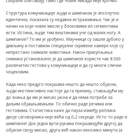
сабраћи обитавају тамо где човек никада није крочио.
Структура комуникације људи и шимпанзи је апсолутно
идентична, показала су недавна истраживања. Чак је и
начин на који човек мисли у блоковима ил сегментима
исти. Истина, људе тим вештинама уче од малих ногу. А
шимпанзе? То им је урођено. Маучници су зашли дубоко у
дивљину и поставили специјалне скривене камере које су
непрестано снимале животиње. Након прикупљања
снимака установљено је да шимпанзе користе чак 8.500
различитих гестова у комуникацији и да су многи слични
чоцековим.
Када неко предуго покушава нешто да нешто објасни,
људи инстинктивно настоје да га прекину, стављајући му
до знања да им је мисао јасна и да нема потребе за
даљим објашњавањем. То обично раде речима или
гестовима. Статистика каже да пауза између реплика
двоје саговорника није већа од 0,2 секунде. Исто то раде и
шимпанзе! Док једна врти рукама покушавајући другој да
објасни своју мисао, друга већ након неколико минута (а