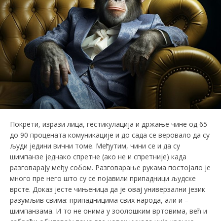
Покрети, изрази лица, гестикулација и држање чине од 65
до 90 процената комуникације и до сада се веровало да су
људи једини вични томе. Међутим, чини се и да су
шимпанзе једнако спретне (ако не и спретније) када
разговарају међу собом. Разговарање рукама постојало је
много пре него што су се појавили припадници људске
врсте. Доказ јесте чињеница да је овај универзални језик
разумљив свима: припадницима свих народа, али и –
шимпанзама. И то не онима у зоолошким вртовима, већ и