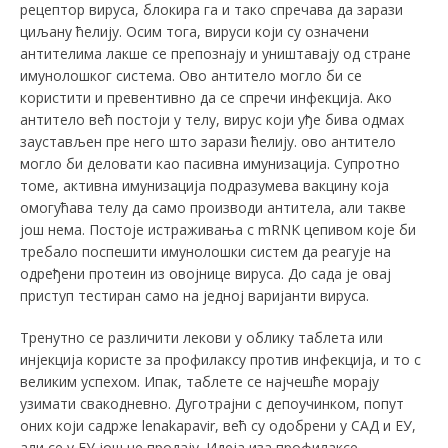
рецептор вируса, блокира га и тако спречава да зарази
циљану ћелију. Осим тога, вируси који су означени
антителима лакше се препознају и уништавају од стране
имунолошког система. Ово антитело могло би се
користити и превентивно да се спречи инфекција. Ако
антитело већ постоји у телу, вирус који уђе бива одмах
заустављен пре него што зарази ћелију. ово антитело
могло би деловати као пасивна имунизација. Супротно
томе, активна имунизација подразумева вакцину која
омогућава телу да само производи антитела, али такве
још нема. Постоје истраживања с mRNK цепивом које би
требало поспешити имунолошки систем да реагује на
одређени протеин из овојнице вируса. До сада је овај
приступ тестиран само на једној варијанти вируса.
Тренутно се различити лекови у облику таблета или
инјекција користе за профилаксу против инфекција, и то с
великим успехом. Ипак, таблете се најчешће морају
узимати свакодневно. Дуготрајни с депоучинком, попут
оних који садрже lenakapavir, већ су одобрени у САД и ЕУ,
али се у ЕУ још не продају. Идеја иза профилаксе