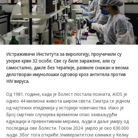
Истраживачи Института за вирологију, проучичили су
узорке крви 32 особе. Све су
биле
заражене, али су
самостално, дакле без терапије, развиле снажан и
веома
д
елотворан имунолошки одговор кроз антитела против
HIV вируса.
Од 1981. године, када је болест постала позната, AIDS је
однео 44 милиoна живота широм света. Сматра се једном
од најтежих епидемија у историји човечанства. Иако је
број смртних случајева временом oпао захваљујући
едукацији и превентивним мерама, људи и даље умиру од
последица ове болести. Тoком 2024. умрло je око 630.000
људи. Због тога откриће Универзитетске клинике у Keлну