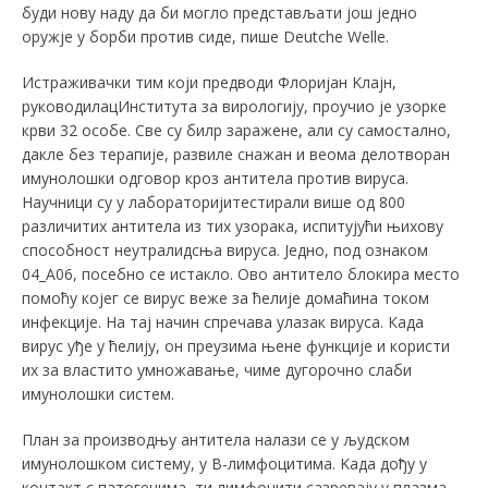
буди нову наду да би могло представљати још једно
оружје у борби против сиде, пише Deutche Wеllе.
Истраживачки тим који предводи Флориjан Kлajн,
руководилацИнститута за вирологију, проучио је узорке
крви 32 особе. Све су билр заражене, али су самостално,
дакле без терапије, развиле снажан и веома делотворан
имунолошки одговор кроз антитела против вируса.
Научници су у лабораторијитестирали више од 800
различитих антитела из тих узорака, испитујући њихову
способност неутралидсња вируса. Једно, под ознаком
04_А06, посебно се истакло. Ово антитело блокира место
помоћу којег се вирус веже за ћелије домаћина тoком
инфекције. На тај начин спречава улазак вируса. Када
вирус уђе у ћелију, он преузима њене функције и користи
их за властито умножавање, чиме дугорочно слаби
имунолошки систем.
План за производњу антитела налази се у људском
имунолошком систему, у B-лимфоцитима. Kада дођу у
контакт с патогенима, ти лимфоцити сазревају у плазма