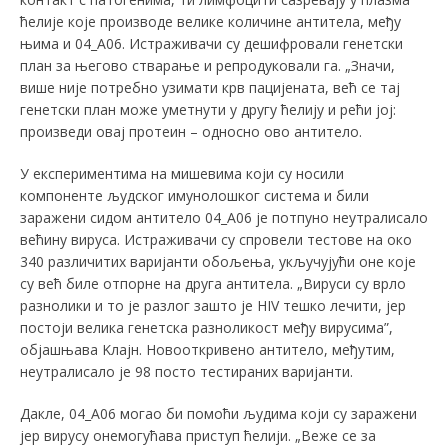
ћелије које производе велике количине антитела, међу
њима и 04_А06. Истраживачи су дешифровали генетски
план за његово стварање и репродуковали га. „Значи,
више није потребно узимати крв пацијената, већ се тај
генетски план може уметнути у другу ћелију и рећи јој:
произведи овај протеин – односно ово антитело.
У експериментима на мишевима који су носили
компоненте људског имунолошког система и били
заражени сидом антитело 04_А06 је потпуно неутралисало
већину вируса. Истраживачи су спровели тестове на око
340 различитих варијанти обољења, укључујући оне које
су већ биле отпорне на друга антитела. „Вируси су врло
разнолики и то је разлог зашто је HIV тешко лечити, јер
постоји велика генетска разноликост међу вирусима”,
објашњава Kлajн. Новооткривено антитело, међутим,
неутралисало je 98 посто тестираних варијанти.
Дакле, 04_А06 могао би помоћи људима који су заражени
јер вирусу онемогућава приступ ћелији. „Веже се за