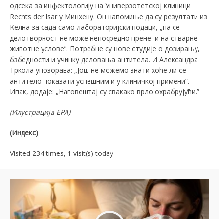
одсека за инфектологију на Универзотетској клиници
Rechts der Isar у Минхену. Он напомиње да су резултати из
Keлна за сада само лабораторијски подаци, „па се
делотворност не може непосредно пренети на стварне
животне услове”. Потребне су нове студије о дозирању,
бзбедности и учинку деловања антитела. И Александра
Тркола упозорава: „Још не можемо знати хоће ли се
антитело показати успешним и у клиничкој примени”.
Ипак, додаје: „Наговештај су свакако врло охрабрујући.”
(Илустрација
EPA)
(Индекс)
Visited 234 times, 1 visit(s) today