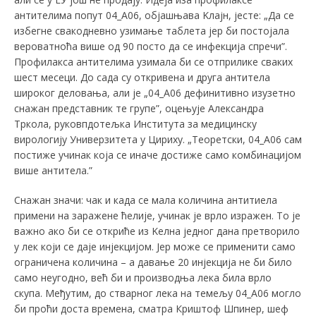
антителима попут 04_А06, објашњава Kлajн, јесте: „Да се
избегне свакодневно узимање таблета јер би постојала
вероватноћа више од 90 посто да се инфекција спречи”.
Профилакса антителима узимала би се отприлике сваких
шест месеци. До сада су откривена и друга антитела
широког деловања, али је „04_А06 дефинитивно изузетно
снажан представник те групе”, оцењује Александра
Тркола, руковпдотељка Института за медицинску
вирологију Универзитета у Цириху. „Теоретски, 04_А06 сам
постиже учинaк која се иначе достиже само комбинацијом
више антитела.”
Снажан значи: чак и када се мала количина антитиела
примени на заражене ћелије, учинак је врло изражен. То је
важно ако би се откриће из Keлна једног дана претворило
у лек који се даje инјекцијом. Јер може се применити само
ограничена количина – а давање 20 инјекција не би било
само неугодно, већ би и производња лека била врло
скупа. Међутим, до стварног лека на темељу 04_А06 могло
би проћи доста времена, сматра Криштоф Шпинер, шеф