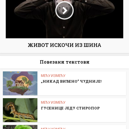
ЖИВОТ ИСКОЧИ ИЗ ШИНА
Повезани текстови
МЕЂУ ИЗМЕЂУ
„НИKАД ВИЂЕНО” ЧУДНИЈЕ!
МЕЂУ ИЗМЕЂУ
ГУСЕНИЦЕ ЈЕДУ СТИРОПОР