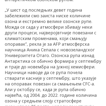
„У
шест од последњих девет година
забележили смо заиста ниске количине
озона и екстремно велике озонске рупе.
Можда се сада у атмосфери збивају неки
други процеси, најверојвтније повезани с
климатским променама, који смањују
опоравак”, рекла је за AFP атмосферска
научница Аника Сепала с новозеландског
Универзите
та Отаго. Озонска рупа изнад
Антарктика се обично формира у
септембру
и траје до новембра на јужној хемисфери.
Науч
ници наводе да се рупа почела
стварати касније у септембру, што указује
на опоравак повезан са смањењем CFC-а.
Али у октобру се, када је рупа обично
највећа, од 2004. до 2022. године количина
озона у средњем слоју стратосфере