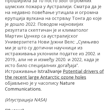
проширила за 10 посто због огромних
шумских пожара у Аустралији. Сматра да је
на недавно повећање утицала и огромна
ерупција вулкана на острвљу Тонга до које
је дошло 2022.
Поводом најновијих
резултата скептичан
је
и климатолог
Мартин
Џ
у
н
кер с
а
аустрал
иј
ског
Универзитета Нови Јужни Велс:
„
Сумњиво
ми је што су дотични
науч
ници из
истраживања уклонили податке из 2002. и
2019., али не и између 2020. и 2022, када је
исто било специјалних догађаја”.
Истраживање
Istraživanje
Potential drivers of
the recent large Antarctic ozone holes
објављено је у часопису
Nature
Communications.
(Илустрација
NASA
)