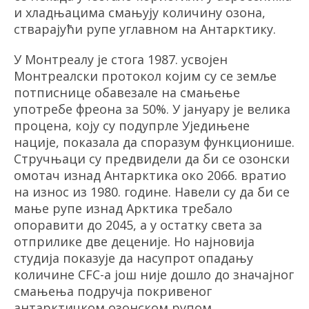
и хладњацима смањују
количи
ну озона,
стварајући рупе углавном на Антарктику.
У Монтреалу је стога 1987.
усвојен
Монтреалски протокол којим су се земље
потписнице об
а
везале на смањење
употребе фреона за 50%. У
јануару
је велика
процена, коју су подупрле Уједињене
нације, показала да споразум функционише.
Стручњаци су предвидели да би се озонски
омотач изнад Антарктика око 2066. вратио
на
износ
из 1980. године
.
Навели су да би се
мање рупе изнад Арктика требало
опоравити до 2045, а у остатку света за
отприлике две деценије. Но најновија
студија показује да
насупрот
о
пад
ањ
у
количине CFC-а још није дошло до значајног
смањења подручја покривеног
антарктичком озонском рупом.