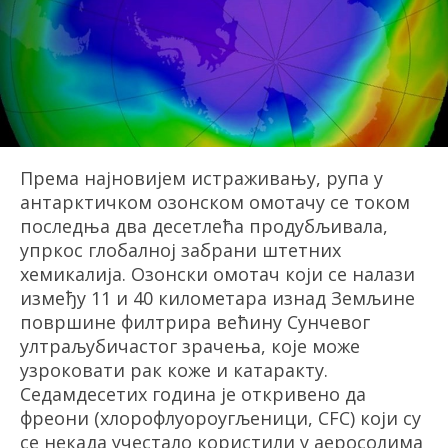
Према најновијем истраживању, рупа у
антарктичком озонском омотачу се током
последња два десет
л
ећа продубљивала,
у
пркос глобалној забрани штетних
хемикалија. Озонски омотач који се налази
између 11 и 40 километара изнад Земљине
површине филтрира већину Сунчевог
ултраљубичастог зрачења, које може
узроковати рак коже и катаракту.
Седамдесетих година
је откривено да
фреони (хлорофлуороугљ
ен
ици, CFC) који су
се некада учестало користили у аеросолима