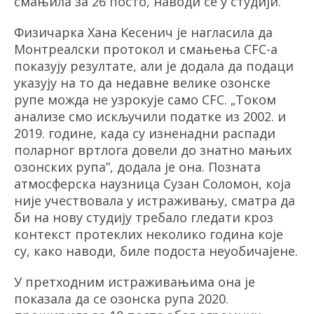
смањила за 26 посто, наводи се у студији.
Физичарка Хана Kесенич је нагласила да
Монтреалски протокол и смањења CFC-а
показују резултате, али је додала да подаци
указују на то да недавне велике озонске
рупе можда не узрокујe само CFC.
„То
ком
анализе смо искључили податке из 2002. и
2019. године, када су изненадни распади
поларног вртлога довели до знатно мањих
озонских рупа”, додала је она. Позната
атмосферска
науз
ница Сузан Соломон, која
није учествовала у истраживању, сматра да
би на нову студију требало гледати кроз
контекст протеклих неколико година које
су, како наводи, биле подоста неуобичајене.
У
претходним истраживањима
она је
показала да се озонска рупа 2020.