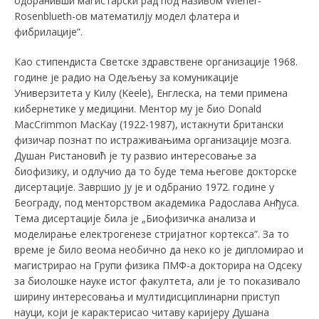
одбранивши магистарски рад под називом Wiener-
Rosenblueth-ов математилју модел флатера и
фибрилације”.
Као стипендиста Светске здравствене организације 1968.
године је радио на Одељењу за комуникације
Универзитета у Килу (Keele), Енглеска, на теми примена
кибернетике у медицини. Ментор му је био Donald
MacCrimmon MacKay (1922-1987), истакнути британски
физичар познат по истраживањима организације мозга.
Душан Ристановић је ту развио интересовање за
биофизику, и одлучио да то буде тема његове докторске
дисертације. Завршио ју је и одбранио 1972. године у
Београду, под менторством академика Радослава Анђуса.
Тема дисертације била је „Биофизичка анализа и
моделирање електрогенезе стријатног кортекса”. За то
време је било веома необично да неко ко је дипломирао и
магистрирао на Групи физика ПМФ-а докторира на Одсеку
за биолошке науке истог факултета, али је то показивало
ширину интересовања и мултидисциплинарни приступ
науци, који је карактерисао читаву каријеру Душана