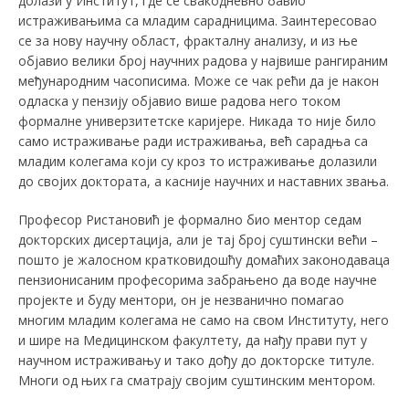
долази у Институт, где се свакодневно бавио
истраживањима са младим сарадницима. Заинтересовао
се за нову научну област, фракталну анализу, и из ње
објавио велики број научних радова у највише рангираним
међународним часописима. Може се чак рећи да је након
одласка у пензију објавио више радова него током
формалне универзитетске каријере. Никада то није било
само истраживање ради истраживања, већ сарадња са
младим колегама који су кроз то истраживање долазили
до својих доктората, а касније научних и наставних звања.
Професор Ристановић је формално био ментор седам
докторских дисертација, али је тај број суштински већи –
пошто је жалосном кратковидошћу домаћих законодаваца
пензионисаним професорима забрањено да воде научне
пројекте и буду ментори, он је незванично помагао
многим младим колегама не само на свом Институту, него
и шире на Медицинском факултету, да нађу прави пут у
научном истраживању и тако дођу до докторске титуле.
Многи од њих га сматрају својим суштинским ментором.