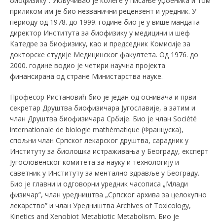
биофизику”. Укључивао је колеге у писање уџбеника и том
приликом им је био незванични рецензент и уредник. У
периоду од 1978. до 1999. године био је у више мандата
директор Института за биофизику у медицини и шеф
Катедре за биофизику, као и председник Комисије за
докторске студије Медицинског факултета. Од 1976. до
2000. године водио је четири научна пројекта
финансирана од стране Министарства науке.
Професор Ристановић био је један од оснивача и први
секретар Друштва биофизичара Југославије, а затим и
члан Друштва биофизичара Србије. Био је члан Société
internationale de biologie mathématique (Француска),
спољни члан Српског лекарског друштва, сарадник у
Институту за биолошка истраживања у Београду, експерт
Југословенског комитета за науку и технологију и
саветник у Институту за ментално здравље у Београду.
Био је главни и одговорни уредник часописа „Млади
физичар”, члан уредништва „Српског архива за целокупно
лекарство” и члан Уредништва Archives of Toxicology,
Kinetics and Xenobiot Metabiotic Metabolism. Био је