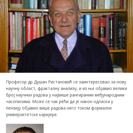
Професор др Душан Ристановић се заинтересовао за нову
научну област, фракталну анализу, и из ње објавио велики
број научних радова у највише рангираним међународним
часописима. Може се чак рећи да је након одласка у
пензију објавио више радова него током формалне
универзитетске каријере.