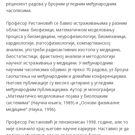
рецензент радова у бројним угледним међународним
часописима.
Професор Ристановић се бавио истраживањима у разним
областима: биофизици, математичком моделовању
процеса у биомедицини, неурофизиологији, биомеханици,
кардиологији, (пато)физиологији, компартманској
анализи, употреби радиоактивних изотопа у медицини,
биостатистици, фракталној анализи и методологији
научног истраживања у медицини. У међународним
научним часописима објавио је преко 70 радова, уз бројна
саопштења на међународним и домаћим конференцијама.
Његове публикације су високо цитиране у угледним
међународним публикацијама. Аутор је монографија
„Математичко моделовање појава у биолошким
системима” (Научна књига, 1989) и „Основи физикалне
медицине” (Наука, 1996).
Професор Ристановић је пензионисан 1998. године, али то
није означило крај његове научне каријере. Наставио је да