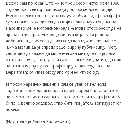
Веома сам поносан што ми је професор Ристановић 1986.
године био ментор при изради докторске дисертације.
Његово велико знање, бритки ум и обиље идеја бескрајно
су ми помогли да дођем до својих првих научних радова.
Нарочито ме је импресионирала његова способност да на
прави начин приступи рецензијама које су ти радови
добијали, и да уместо да их гледа као нужно зло, нађе у
њима мотив да унапреди рецензирану публикацију. Могу
слободно да кажем да ми је његова методологија рада
отворила пут у свет, у који сам се касније и упутио, да бих
наставио каријеру као професор у Делаверу, САД, на
Department of Kinesiology and Applied Physiology.
И током наредних деценија сам се увек са великим
задовољством дописивао са професором Ристановићем,
не само као његов сарадник него и као лични пријатељ. А
било је велико задовољство бити пријатељ тог изузетног
човека.
(Илустрација Душан Ристановић)