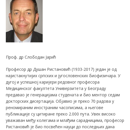
Проф. др Слободан Јарић
Професор др Душан Ристановић (1933-2017) један је од
најистакнутијих српских и југословенских биофизичара. У
дугој и успешној каријери редовног професора
Медицинског факултета Универзитета у Београду
предавао је генерацијама студената и био ментор седам
докторских дисертација. Објавио је преко 70 радова у
реномираним иностраним часописима, а његове
публикације су цитиране преко 2.000 пута. Увек високо
уважаван међу колегама и млађим сарадницима, професор
Ристановић је био посвећен науци до последњих дана