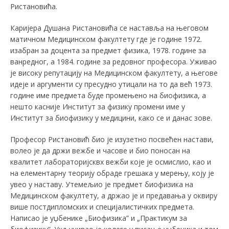
Ристановића.
Каријера Душана Ристановића се наставља на његовом
матичном Медицинском факултету где је године 1972.
изабран за доцента за предмет физика, 1978. године за
ванредног, а 1984. године за редовног професора. Уживао
је високу репутацију на Медицинском факултету, а његове
идеје и аргументи су пресудно утицали на то да већ 1973.
године име предмета буде промењено на биофизика, а
нешто касније Институт за физику промени име у
Институт за биофизику у медицини, како се и данас зове.
Професор Ристановић био је изузетно посвећен настави,
волео је да држи вежбе и часове и био поносан на
квалитет лабораторијсквх вежби које је осмислио, као и
на елементарну теорију обраде грешака у мерењу, коју је
увео у наставу. Утемељио је предмет биофизика на
Медицинском факултету, а држао је и предавања у оквиру
више постдипломских и специјалистичких предмета.
Написао је уџбенике „Биофизика” и „Практикум за