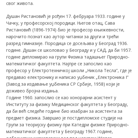
свог живота.
Душан Ристановић је рођен 17. фебруара 1933. године у
Чачку, у професорској породици. Његов отац, Сава
Ристановић (1896-1974) био је професор књижевности,
нарочито познат као аутор читанки за други и трећи
разред гимназије. Породица се досељава у Београд 1936.
године. Душан се школовао у Београду и у САД, да би 1957.
године дипломирао на групи Физика тадашњег Природно-
математичког факултета. Најпре се запослио као
професор у Електротехничкој школи „Никола Тесла”, где је
предавао електронику и написао уџбеник „Електроника I”
(Завод за издавање уџбеника СР Србије, 1958) који је
доживео бројна издања.
Године 1960. запослио се као хонорарни асистент у
Институту за физику Медицинског факултета у Београду,
да би већ следеће године био изабран за асистента за
предмет физика. Завршио је постдипломске студије на
Групи за теоријску физику при Катедри физике Природно-
математичког факултета у Београду 1967. године,