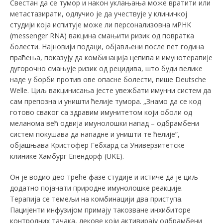
Свестан да се тумор и након уклањања може вратити или
метастазирати, одлучио је да учествује у клиничкој
студији која испитује може ли персонализовна мРНK
(messenger RNA) вакцина смањити ризик од повратка
болести. Најновији подаци, објављени после пет година
праћења, показују да комбинација цепива и имунотерапије
дугорочно смањује ризик од рецидива, што буди велике
наде у борби против ове опасне болести, пише Deutsche
Welle. Циљ вакцинисања јесте увежбати имунни систем да
сам препозна и уништи ћелије тумора. „Знамо да се код
готово сваког са здравим имунитетом који оболи од
меланома већ одвија имунолошки напад – одбрамбени
систем покушава да нападне и уништи те ћелије”,
објашњава Kристофер Гебхард са Универзитетске
клинике Хамбург Епендорф (UKЕ).
Он је водио део треће фазе студије и истиче да је циљ
додатно појачати природне имунолошке реакције.
Терапија се темељи на комбинацији два приступа.
Пацијенти инфузијом примају такозване инхибиторе
контролних тачака, лекове који активирају одбрамбени