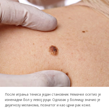
После играња тениса један становник Немачке осетио је
изненадни бол у левој руци. Одлазак у болницу значио је
дијагнозу меланома, познатог и као црни рак коже.