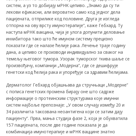
систем, а уз то добијају мРНK цепиво. „Знамо да су ти
лекови ефикасни, али вероватно само код једног дела
пацијената, отприлике код половине. Друга је изгледа
отпорна на ову врсту имунотерапије”, каже Гебхард. Ту
наступа мРНK вакцина, чија је улога допунити деловање
инхибитора тако што ће имуном систему прецизно
показати где се налазе ћелије рака. Лечење траје годину
дана, а цепиво се производи индивидуално за сваког на
темељу његовог тумора. Узорак туморског ткива шаље се
произвођачу, компанији „Модерна”, где се дешифрује
генетски код ћелија рака и упоређује са здравим ћелијама.
Дерматолог Гебхард објашњава да стручњаци „Модерне”
с пописа генетских промена бирају оне што садрже
информације о протеинским структурама које имунни
систем најбоље препознаје: „У овом случају између 20 и
34 различита такозвана неоантигена који се затим дају
пацијенту”. Прва, мања студија фазе 2, која је обухватила
157 пацијената, после две године показала је да
комбинација имунотерапије и мРНK ваццине знатно