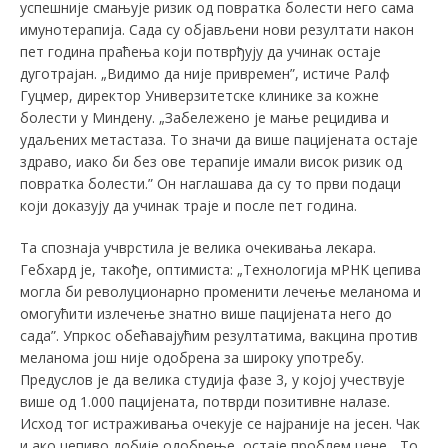
успешније смањује ризик од повратка болести него сама
имунотерапија. Сада су објављени нови резултати након
пет година праћења који потврђују да учинак остаје
дуготрајан. „Видимо да није привремен”, истиче Ралф
Гуцмер, директор Универзитетске клинике за кожне
болести у Миндену. „Забележено је мање рецидива и
удаљених метастаза. То значи да више пацијената остаје
здраво, иако би без ове терапије имали висок ризик од
повратка болести.” Он наглашава да су то први подаци
који доказују да учинак траје и после пет година.
Та спознаја учврстила је велика очекивања лекара.
Гебхард је, такође, оптимиста: „Технологија мРНK цепива
могла би револуционарно променити лечење меланома и
омогућити излечење знатно више пацијената него до
сада”. Упркос обећавајућим резултатима, вакцина против
меланома још није одобрена за широку употребу.
Предуслов је да велика студија фазе 3, у којој учествује
више од 1.000 пацијената, потврди позитивне налазе.
Исход тог истраживања очекује се најраније на јесен. Чак
и ако цепиво добије одобрење, остаје проблем цене. „То