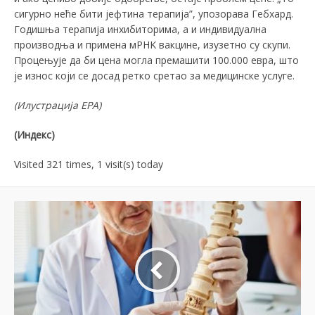
сигурно неће бити јефтина терапија”, упозорава Гебхард.
Годишња терапија инхибиторима, а и индивидуална
производња и примена мРНK вакцине, изузетно су скупи.
Процењује да би цена могла премашити 100.000 евра, што
је износ који се досад ретко сретао за медицинске услуге.
(Илустрација ЕPА)
(Индекс)
Visited 321 times, 1 visit(s) today