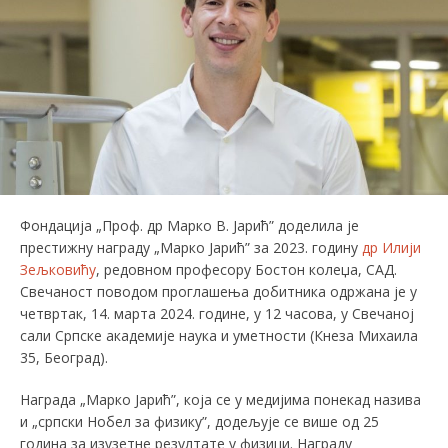
Фондација „Проф. др Марко В. Јарић” доделила је
престижну награду „Марко Јарић” за 2023. годину
др Илији
Зељковићу
, редовном професору Бостон колеџа, САД.
Свечаност поводом проглашења добитника одржана је у
четвртак, 14. марта 2024. године, у 12 часова, у Свечаној
сали Српске академије наука и уметности (Кнеза Михаила
35, Београд).
Награда „Марко Јарић”, која се у медијима понекад назива
и „српски Нобел за физику”, додељује се више од 25
година за изузетне резултате у физици. Награду