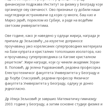
финансијски подржава Институт за физику у Београду који
организује ову свечаност. Ово признање су добили наши
најугледнији истраживачи од којих су многи, баш као и
Марко Јарић, пореклом из Србије, а раде на водећим
светским универзитетима.
Ове године, како је наведено у одлуци жирија, награда је
припала др Зељковићу „за изузетне доприносе
проучавању јако корелисаних суперпроводних материјала
на бази купрата и кристалних тополошких изолатора, као
и проучавању суперпроводника са Кагоме кристалном
решетком”. Жири награде, који су чинили академик Зоран
В. Поповић, др Јелена Радовановић, редовна професорка
Електротехничког факултета Универзитета у Београду и
др Ђорђе Спасојевић, редовни професор Физичког
факултета Универзитета у Београду, одлуку је донео
једногласно.
Др Илија Зељковић је завршио Математичку гимназију
2003. године у Београду, а затим основне студије физике и