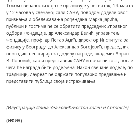
Током свечаности која се организује у четвртак, 14. марта
у 12 часова у свечаној сали САНУ, поводом доделе овог
признања и обележавања рођендана Марка Јарића,
публици и гостима ће се обратити председник Управног
одбора Фондације, др Александар Белић, управитељ
Фондације, проф. др Петар Аџић, директор Института за
физику у Београду, др Александар Богојевић, председник
овогодишњег жирија за доделу награде, академик Зоран
В. Поповић, као и представник САНУ и почасни гост, после
чега ће награда бити додељена. Након свечане доделе, по
традицији, лауреат ће одржати популарно предавање и
представити публици своја истраживања.
(Илустрација
Илија Зељковић
/
Бостон колеџ и Chronicle
)
(ИФИЗ)