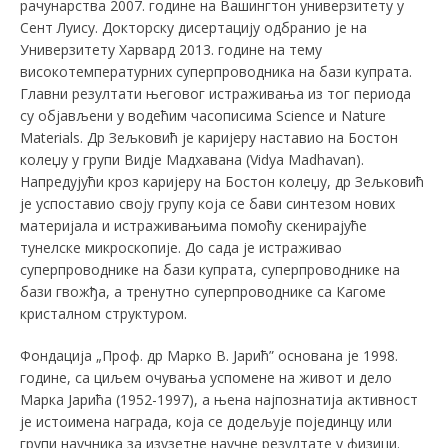
рачунарства 2007. године на Вашингтон универзитету у
Сент Луису. Докторску дисертацију одбранио је на
Универзитету Харвард 2013. године на тему
високотемпературних суперпроводника на бази купрата.
Главни резултати његовог истраживања из тог периода
су објављени у водећим часописима Science и Nature
Materials. Др Зељковић је каријеру наставио на Бостон
колеџу у групи Видје Мадхавана (Vidya Madhavan).
Напредујући кроз каријеру на Бостон колеџу, др Зељковић
је успоставио своју групу која се бави синтезом нових
материјала и истраживањима помоћу скенирајуће
тунелске микроскопије. До сада је истраживао
суперпроводнике на бази купрата, суперпроводнике на
бази гвожђа, а тренутно суперпроводнике са Кагоме
кристалном структуром.
Фондација „Проф. др Марко В. Јарић” основана је 1998.
године, са циљем oчувања успомене на живот и дело
Марка Јарића (1952-1997), а њена најпознатија активност
је истоимена награда, која се додељује појединцу или
групи научника за изузетне научне резултате у физици.