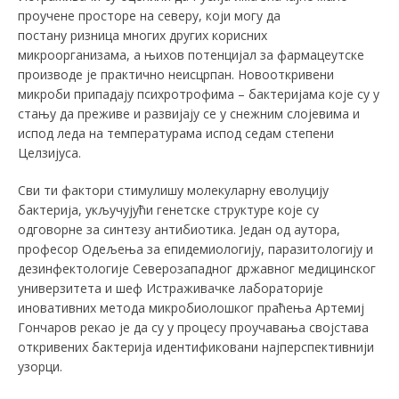
проучене просторе на северу, који могу да
постану ризница многих других корисних
микроорганизама, а њихов потенцијал за фармацеутске
производе је практично неисцрпан. Новооткривени
микроби припадају психротрофима – бактеријама које су у
стању да преживе и развијају се у снежним слојевима и
испод леда на температурама испод седам степени
Целзијуса.
Сви ти фактори стимулишу молекуларну еволуцију
бактерија, укључујући генетске структуре које су
одговорне за синтезу антибиотика. Један од аутора,
професор Одељења за епидемиологију, паразитологију и
дезинфектологије Северозападног државног медицинског
универзитета и шеф Истраживачке лабораторије
иновативних метода микробиолошког праћења Артемиј
Гончаров рекао је да су у процесу проучавања својстава
откривених бактерија идентификовани најперспективнији
узорци.