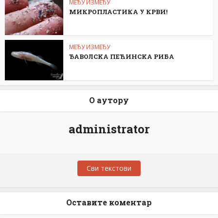
МЕЂУ ИЗМЕЂУ
МИКРОПЛАСТИКА У КРВИ!
МЕЂУ ИЗМЕЂУ
ЂАВОЛСKА ПЕЋИНСKА РИБА
О аутору
administrator
Сви текстови
Оставите коментар