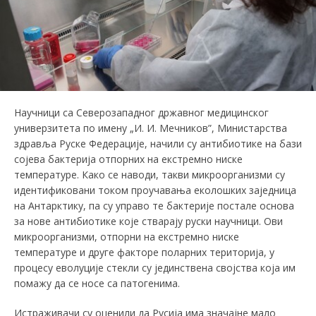
Научници са Северозападног државног медицинског
универзитета по имену „И. И. Мечников”, Министарства
здравља Руске Федерације, начили су антибиотике на бази
сојева бактерија отпорних на екстремно ниске
температуре. Како се наводи, такви микроорганизми су
идентификовани током проучавања еколошких заједница
на Антарктику, па су управо те бактерије постале основа
за нове антибиотике које стварају руски научници. Ови
микроорганизми, отпорни на екстремно ниске
температуре и друге факторе поларних територија, у
процесу еволуције стекли су јединствена својства која им
помажу да се носе са патогенима.
Истраживачи су оценили да Русија има значајне мало