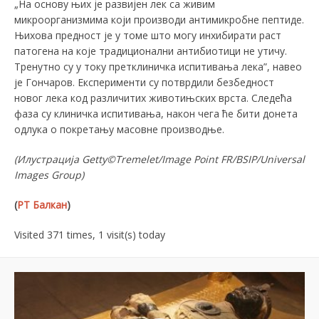
„На основу њих је развијен лек са живим
микроорганизмима који производи антимикробне пептиде.
Њихова предност је у томе што могу инхибирати раст
патогена на које традиционални антибиотици не утичу.
Тренутно су у току претклиничка испитивања лека”, навео
је Гончаров. Експерименти су потврдили безбедност
новог лека код различитих животињских врста. Следећа
фаза су клиничка испитивања, након чега ће бити донета
одлука о покретању масовне производње.
(
Илустрација
Getty©Tremelet/Image Point FR/BSIP/Universal
Images Group
)
(
РТ Балкан
)
Visited 371 times, 1 visit(s) today