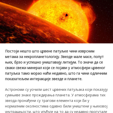
Постоји нешто што црвене патуљке чини изврсним
метама за некропланетологију. Звезде мале масе, попут
њих, брзо и успешно уништавају литијум. То значи да се
сваки свежи минерал који се појави у атмосфери црвеног
патуљка тамо морао наћи недавно, што га чини одличним
показатељем интеракције звезде и планете.
Астрономи су уочили шест црвених патуљака који показују
сумњиве знаке прождирања планета. У атмосферама тих
звезда пронађени су трагови елемента који би у
нормалним околностима одавно били уништени у њиховој
унутрашњости, што упућује на то да су недавно прогутале