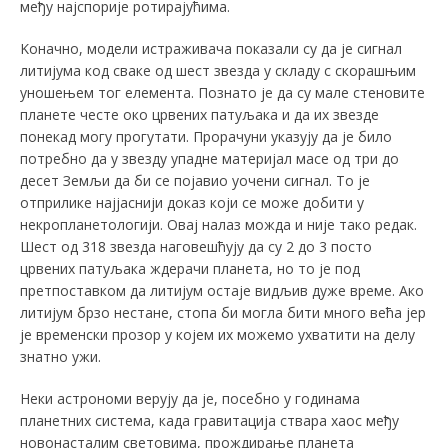
међу најспорије ротирајућима.
Kоначно, модели истраживача показали су да је сигнал
литијума код сваке од шест звезда у складу с скорашњим
уношењем тог елемента. Познато је да су мале стеновите
планете честе око црвених патуљака и да их звезде
понекад могу прогутати. Прорачуни указују да је било
потребно да у звезду упадне материјал масе од три до
десет Земљи да би се појавио уочени сигнал. То је
отприлике најјаснији доказ који се може добити у
некропланетологији. Овај налаз можда и није тако редак.
Шест од 318 звезда наговешћују да су 2 до 3 посто
црвених патуљака ждерачи планета, но то је под
претпоставком да литијум остаје видљив дуже време. Ако
литијум брзо нестане, стопа би могла бити много већа јер
је временски прозор у којем их можемо ухватити на делу
знатно ужи.
Неки астрономи верују да је, посебно у годинама
планетних система, када гравитација ствара хаос међу
новонасталим световима, прождирање планета