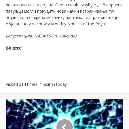
релативно честа појава. Ово откриће упућује да би црвени
патуљци могли понудити нови начин истраживања тw
појаве која открива механику настанка. Истраживање је
објављено у часопису Моnthly Notices of the Royal.
(Илустрација: NASА/ЕSО/L.
Calçada
)
(Индекс)
Visited 314 times, 1 visit(s) today