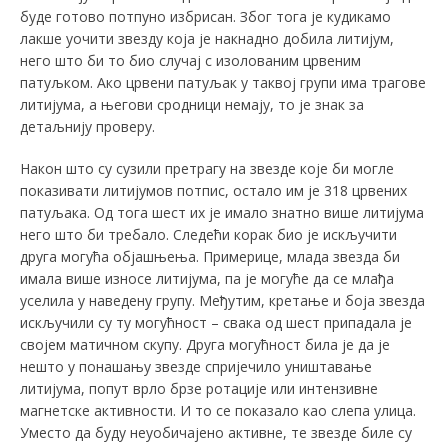
буде готово потпуно избрисан. Због тога је кудикамо
лакше уочити звезду која је накнадно добила литијум,
него што би то био случај с изолованим црвеним
патуљком. Ако црвени патуљак у таквој групи има трагове
литијума, а његови сродници немају, то је знак за
детаљнију проверу.
Након што су сузили претрагу на звезде које би могле
показивати литијумов потпис, остало им је 318 црвених
патуљака. Од тога шест их је имало знатно више литијума
него што би требало. Следећи корак био је искључити
друга могућа објашњења. Примерице, млада звезда би
имала више износе литијума, па је могуће да се млађа
уселила у наведену групу. Међутим, кретање и боја звезда
искључили су ту могућност – свака од шест припадала је
својем матичном скупу. Друга могућност била је да је
нешто у понашању звезде спријечило уништавање
литијума, попут врло брзе ротације или интензивне
магнетске активности. И то се показало као слепа улица.
Уместо да буду неуобичајено активне, те звезде биле су