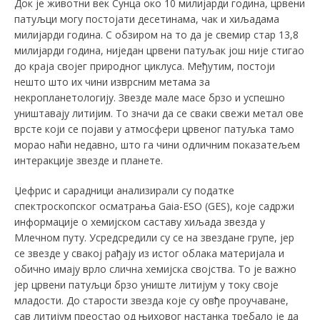
Док је животни век Сунца око 10 милијарди година, црвени
патуљци могу постојати десетинама, чак и хиљадама
милијарди година. С обзиром на то да је свемир стар 13,8
милијарди година, ниједан црвени патуљак још није стигао
до краја својег природног циклуса. Међутим, постоји
нешто што их чини изврсним метама за
некропланетологију. Звезде мале масе брзо и успешно
уништавају литијим. То значи да се сваки свежи метал ове
врсте који се појави у атмосфери црвеног патуљка тамо
морао наћи недавно, што га чини одличним показатељем
интеракције звезде и планете.
Џефрис и сарадници анализирали су податке
спектроскопског осматрања Gaia-ЕSО (GES), које садржи
информације о хемијском саставу хиљада звезда у
Млечном путу. Усредсредили су се на звездане групе, јер
се звезде у свакој рађају из истог облака материјала и
обично имају врло слична хемијска својства. То је важно
јер црвени патуљци брзо униште литијум у току своје
младости. До старости звезда које су овђе проучаване,
сав литијум преостао од њиховог настанка требало је да