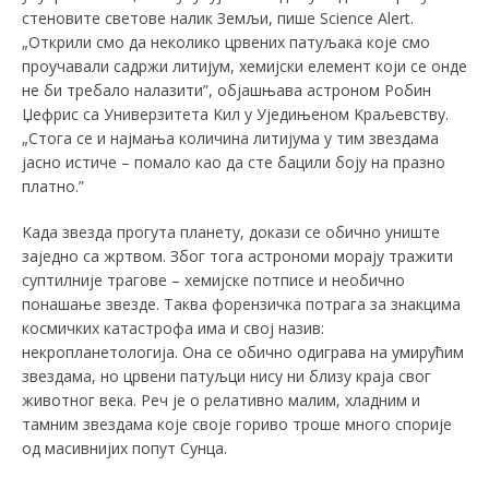
стеновите светове налик Земљи, пише Science Alert.
„Открили смо да неколико црвених патуљака које смо
проучавали садржи литијум, хемијски елемент који се онде
не би требало налазити”, објашњава астроном Робин
Џефрис са Универзитета Kил у Уједињеном Kраљевству.
„Стога се и најмања количина литијума у тим звездама
јасно истиче – помало као да сте бацили боју на празно
платно.”
Kада звезда прогута планету, докази се обично униште
заједно са жртвом. Због тога астрономи морају тражити
суптилније трагове – хемијске потписе и необично
понашање звезде. Таква форензичка потрага за знакцима
космичких катастрофа има и свој назив:
некропланетологија. Она се обично одиграва на умирућим
звездама, но црвени патуљци нису ни близу краја свог
животног века. Реч је о релативно малим, хладним и
тамним звездама које своје гориво троше много спорије
од масивнијих попут Сунца.