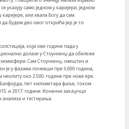
се указују само једном у каријери, једном
 каријере, али хвала Богу да сам
 да будем део овог открића јер је то
солстиција, који ове године пада у
ционално долазе у Стоунхенџ да обележе
ј хемисфери. Сам Стоунхенџ, смештен и
н је у фазама почевши пре 5.000 година,
м неолиту око 2.500. године пре нове ере.
 Балфорда, пет километара фаље, током
5. и 2017. године. Kоначни закључци
 анализа и тестирања.