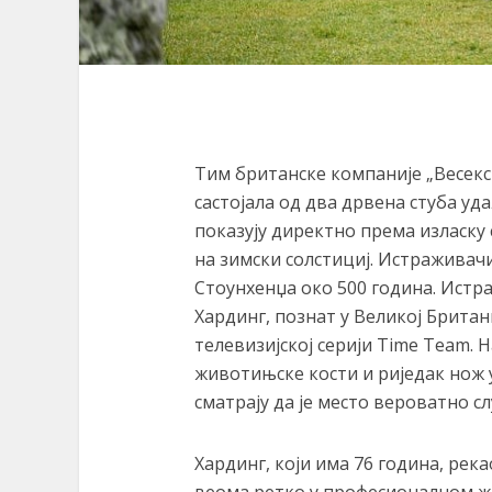
Тим британске компаније „Весекс 
састојала од два дрвена стуба уд
показују директно према изласку 
на зимски солстициј. Истраживачи
Стоунхенџа око 500 година. Истр
Хардинг, познат у Великој Брита
телевизијској серији Тime Теаm. 
животињске кости и риједак нож у
сматрају да је место вероватно с
Хардинг, који има 76 година, река
веома ретко у професионалном жи