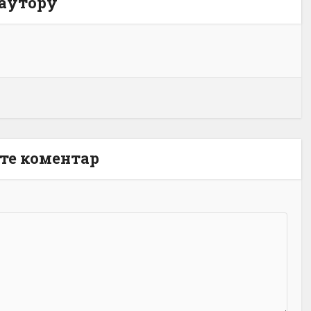
 аутору
те коментар