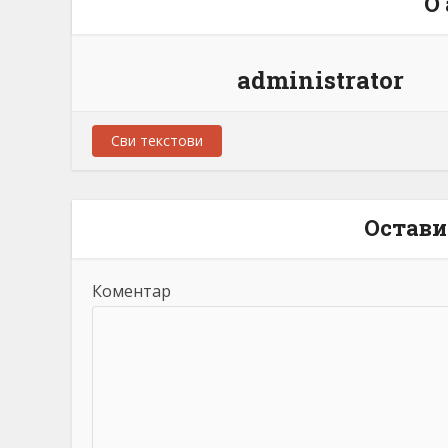
О
administrator
Сви текстови
Остави
Коментар