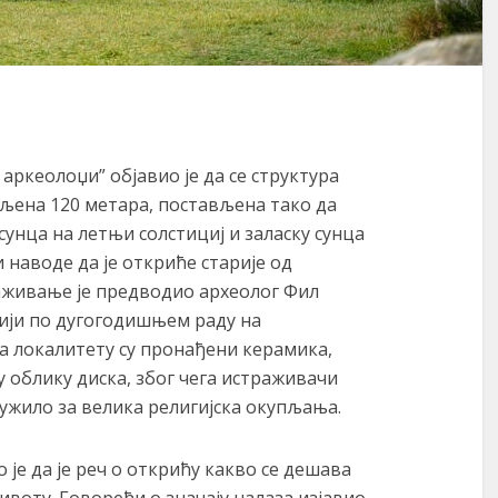
аркеолоџи” објавио је да се структура
аљена 120 метара, постављена тако да
сунца на летњи солстициј и заласку сунца
 наводе да је откриће старије од
аживање је предводио археолог Фил
нији по дугогодишњем раду на
На локалитету су пронађени керамика,
 облику диска, због чега истраживачи
лужило за велика религијска окупљања.
о је да је реч о открићу какво се дешава
воту. Говорећи о значају налаза изјавио