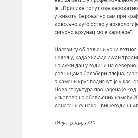
је: „Прилике попут ове вероватно 
у животу. Вероватно сам при крају
довољно дуго остао у археологији
сигурно врхунац моје каријере”.
Налази су објављени уочи летног 
недељу, када хиљаде људи тради
најдужи дан у години на сјеверно
равницама Солзбери плејна, грађе
а камени круг подигнут је у касно
Нова структура пронађена је код
ископавања обављених између 201
донесени су након вишегодишњих
(Илустрација АP)