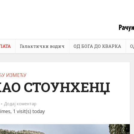
ЛАТА
Галактички водич
ОД БОГА ДО КВАРКА
О
ЂУ ИЗМЕЂУ
 KАО СТОУНХЕНЏ
Додај коментар
imes, 1 visit(s) today