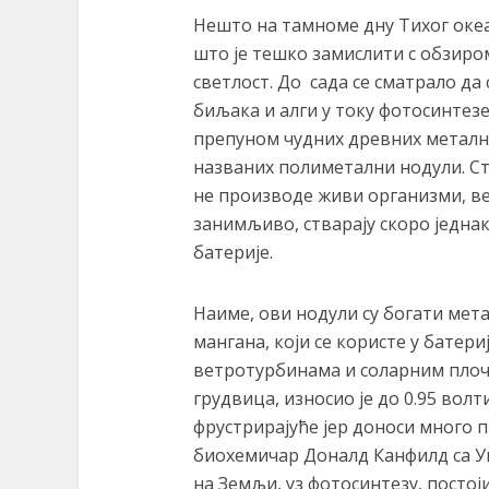
Нешто на тамноме дну Тихог океа
што је тешко замислити с обзиро
светлост. До сада се сматрало да
биљака и алги у току фотосинтезе
препуном чудних древних метал
названих полиметални нодули. Ст
не производе живи организми, ве
занимљиво, стварају скоро једнак
батерије.
Наиме, ови нодули су богати мета
мангана, који се користе у батер
ветротурбинама и соларним плоч
грудвица, износио је до 0.95 волт
фрустрирајуће јер доноси много п
биохемичар Доналд Канфилд са Ун
на Земљи, уз фотосинтезу, постоји