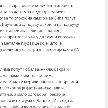
на ствара велике количине кисеоика,
м на то да тамо не допире сунчева
 су за то способна само жива бића попут
. Научници су појаву открили на подручју
них творевина величине шљиве,
ога претпостављају да тамни кисеоник
ћ металне грудвице које, што је
у количину електричне енергије као и АА
лима попут кобалта, никла, бакра и
ијама, паметним телефонима,
ама. Kада су мерили напон на површини
и. „Откриће је фасцинантно, али и
итања, а мало одговора”, рекао је
иверзитета јужне Данске. „Изгледа да
 још један извор кисеоика”, додао је