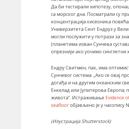
Да би тестирали хипотезу, опонаш
са морског дна. Посматрали су пр
концентрација кисеоника повећал
Универзитета Сент Ендруз у Вели
могли послужити у потрази за зн
(планетима изван Сунчева сустава
опрезнији ако уочимо синглетни 
Ендру Свитмен, пак, има оптимист
Сунчевог система: „Ако се овај п
догађа и на другим океанским св
Енкелад или Јупитерова Европа; п
живота”. Истраживање
Evidence o
seafloor
објављено је у часопису N
(Илустрација
Shutterstock
)