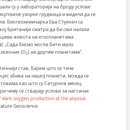
али су у лабораторији на броду услове
икупљене узорке грудвица и видели да се
а. Биогеохемичарка Ева Стуекен са
кој Британији сматра да би ови налази
ацима живота на егзопланетама
): „Сада бисмо могли бити мало
кисеоник (О
) на другим планетама”.
2
ичнији став, барем што се тиче
роцес збива на нашој планети, можда се
етовима као што су Сатурнов месец
ри чему се стварају услови за настанак
f dark oxygen production at the abyssal
ature Geoscience.