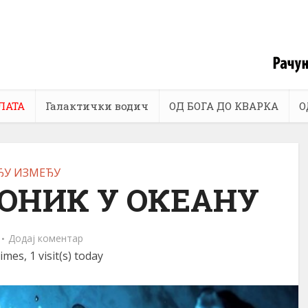
ЛАТА
Галактички водич
ОД БОГА ДО КВАРКА
О
ЂУ ИЗМЕЂУ
ОНИК У ОКЕАНУ
Додај коментар
imes, 1 visit(s) today