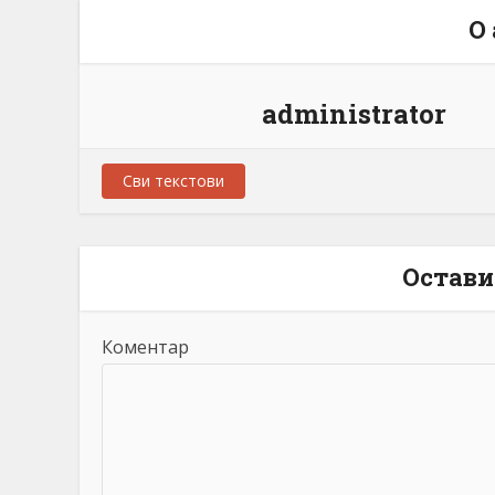
О
administrator
Сви текстови
Остави
Коментар