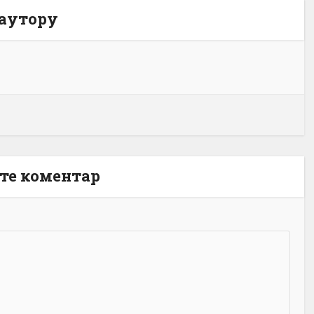
 аутору
те коментар