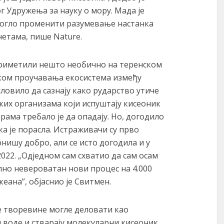
г Удружења за науку о мору. Мада је
 могло променити разумевање настанка
нетама, пише Nature.
 приметили нешто необично на теренском
иком проучавања екосистема између
пловило да сазнају како рударство утиче
ких организама који испуштају кисеоник
рама требало је да опадају. Но, догодило
а је порасла. Истраживачи су прво
нишу добро, али се исто догодила и у
022. „Одједном сам схватио да сам осам
лно невероватан нови процес на 4.000
еана”, објаснио је Свитмен.
е творевине могле деловати као
 воде и стварају молекуларни кисеоник.