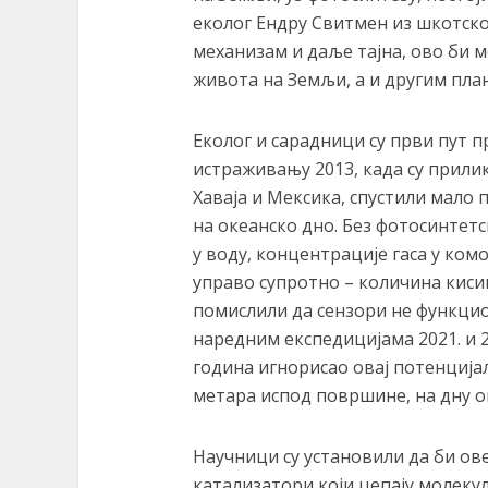
еколог Ендру Свитмен из шкотско
механизам и даље тајна, ово би
живота на Земљи, а и другим пла
Еколог и сарадници су први пут
истраживању 2013, када су прил
Хаваја и Мексика, спустили мало 
на океанско дно. Без фотосинтетс
у воду, концентрације гаса у комо
управо супротно – количина кисик
помислили да сензори не функцио
наредним експедицијама 2021. и 2
година игнорисао овај потенција
метара испод површине, на дну ок
Научници су установили да би ов
катализатори који цепају молекул