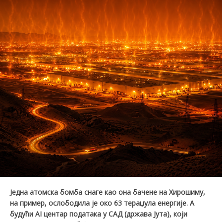
Једна атомска бомба снаге као она бачене на Хирошиму,
на пример, ослободила је око 63 тераџула енергије. А
будући
AI
центар података
у САД (држава Јута),
који