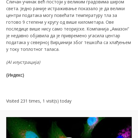
Сличан учинак већ постоји у великим градовима широм
света. Једно раније истраживање показало је да велики
центри података могу повећати температуру тла за
готово 9 степени у кругу од више километара. Ове
последице више нису само теоријске. Компанија „Амазон”
је недавно објавила да је привремено угасила центар
података у северној Вирџинији због тешкоћа са хлађењем
у току топлотног таласа.
(АI илустрација)
(Индекс)
Visited 231 times, 1 visit(s) today