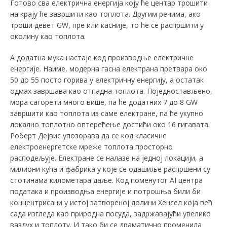
Готово сва електрична енергија коју ће центар трошити
на крају ће завршити као топлота. Другим речима, ако
троши девет GW, пре или касније, то ће се распршити у
околину као топлота.
А додатна мука настаје код производње електричне
енергије. Наиме, модерна гасна електрана претвара око
50 до 55 посто горива у електричну енергију, а остатак
одмах завршава као отпадна топлота. Поједностављено,
мора сагорети много више, па ће додатних 7 до 8 GW
завршити као топлота из саме електране, па ће укупно
локално топлотно оптерећење достићи око 16 гигавата.
Роберт Дејвис упозорава да се код класичне
електроенергетске мреже топлота просторно
расподељује. Електране се налазе на једној локацији, а
милиони кућа и фабрика у које се одашиље распршени су
стотинама километара даље. Kод поменутог АI центра
података и производња енергије и потрошња били би
концентрисани у истој затвореној долини Хенсел која већ
сада изгледа као природна посуда, задржавајући увелико
ваздух и топлоту. И тако би се драматично променила