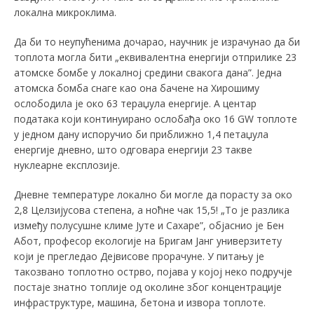
локална микроклима.
Да би то неупућенима дочарао, научник је израчунао да би
топлота могла бити „еквивалентна енергији отприлике 23
атомске бомбе у локалној средини свакога дана”. Једна
атомска бомба снаге као она бачене на Хирошиму
ослободила је око 63 тераџула енергије. А центар
података који континуирано ослобађа око 16 GW топлоте
у једном дану испоручио би приближно 1,4 петаџула
енергије дневно, што одговара енергији 23 такве
нуклеарне експлозије.
Дневне температуре локално би могле да порасту за око
2,8 Целзијусова степена, а ноћне чак 15,5! „То је разлика
између полусушне климе Јуте и Сахаре”, објаснио је Бен
Абот, професор екологије на Бригам Јанг универзитету
који је прегледао Дејвисове прорачуне. У питању је
такозвано топлотно острво, појава у којој неко подручје
постаје знатно топлије од околине због концентрације
инфраструктуре, машина, бетона и извора топлоте.