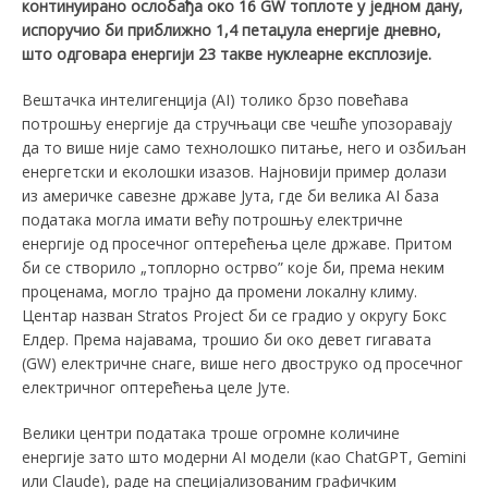
континуирано ослобађа око 16 GW топлоте у једном дану
,
испоручио би приближно 1,4 петаџула енергије дневно,
што одговара енергији 23 такве нуклеарне експлозије.
Вештачка интелигенција (АI) толико брзо повећава
потрошњу енергије да стручњаци све чешће упозоравају
да то више није само технолошко питање, него и озбиљан
енергетски и еколошки изазов. Најновији пример долази
из америчке савезне државе Јута, где би велика АI база
података могла имати већу потрошњу електричне
енергије од просечног оптерећења целе државе. Притом
би се створило „топлорно острво” које би, према неким
проценама, могло трајно да промени локалну климу.
Центар назван Stratos Project би се градио у округу Бокс
Елдер. Према најавама, трошио би око девет гигавата
(GW) електричне снаге, више него двоструко од просечног
електричног оптерећења целе Јуте.
Велики центри података троше огромне количине
енергије зато што модерни АI модели (као ChatGPT, Gemini
или Claude), раде на специјализованим графичким