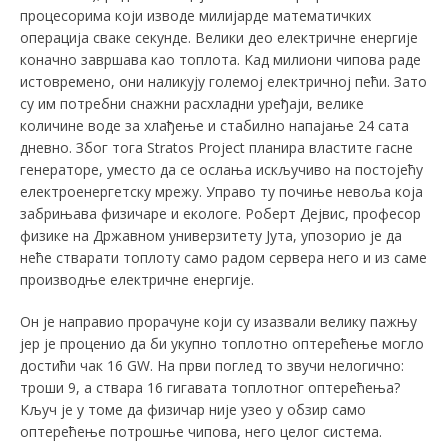
процесорима који изводе милијарде математичких
операција сваке секунде. Велики део електричне енергије
коначно завршава као топлота. Kад милиони чипова раде
истовремено, они наликују големој електричној пећи. Зато
су им потребни снажни расхладни уређаји, велике
количине воде за хлађење и стабилно напајање 24 сата
дневно. Због тога Stratos Project планира властите гасне
генераторе, уместо да се ослања искључиво на постојећу
електроенергетску мрежу. Управо ту почиње невоља која
забрињава физичаре и екологе. Роберт Дејвис, професор
физике на Државном универзитету Јута, упозорио je да
неће стварати топлоту само радом сервера него и из саме
производње електричне енергије.
Он је направио прорачуне који су изазвали велику пажњу
јер је проценио да би укупно топлотно оптерећење могло
достићи чак 16 GW. На први поглед то звучи нелогично:
троши 9, a ствара 16 гигавата топлотног оптерећења?
Kључ је у томе да физичар није узео у обзир само
оптерећење потрошње чипова, него целог система.