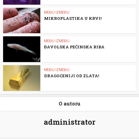
MEĐU IZMEĐU
MIKROPLASTIKA U KRVI!
MEĐU IZMEĐU
ĐAVOLSKA PEĆINSKA RIBA
MEĐU IZMEĐU
DRAGOCENIJI OD ZLATA!
O autoru
administrator