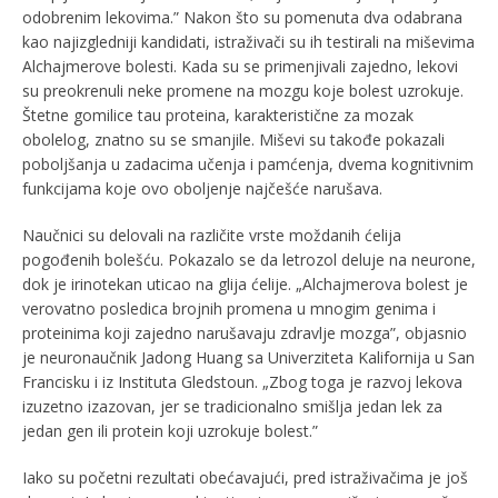
odobrenim lekovima.” Nakon što su pomenuta dva odabrana
kao najizgledniji kandidati, istraživači su ih testirali na miševima
Alchajmerove bolesti. Kada su se primenjivali zajedno, lekovi
su preokrenuli neke promene na mozgu koje bolest uzrokuje.
Štetne gomilice tau proteina, karakteristične za mozak
obolelog, znatno su se smanjile. Miševi su takođe pokazali
poboljšanja u zadacima učenja i pamćenja, dvema kognitivnim
funkcijama koje ovo oboljenje najčešće narušava.
Naučnici su delovali na različite vrste moždanih ćelija
pogođenih bolešću. Pokazalo se da letrozol deluje na neurone,
dok je irinotekan uticao na glija ćelije. „Alchajmerova bolest je
verovatno posledica brojnih promena u mnogim genima i
proteinima koji zajedno narušavaju zdravlje mozga”, objasnio
je neuronaučnik Jadong Huang sa Univerziteta Kalifornija u San
Francisku i iz Instituta Gledstoun. „Zbog toga je razvoj lekova
izuzetno izazovan, jer se tradicionalno smišlja jedan lek za
jedan gen ili protein koji uzrokuje bolest.”
Iako su početni rezultati obećavajući, pred istraživačima je još