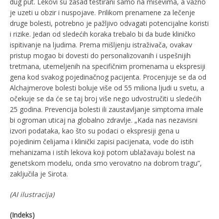
dug put. Lekovi su zasad testirani samo na miševima, a važno
je uzeti u obzir i nuspojave. Prilikom prenamene za lečenje
druge bolesti, potrebno je pažljivo odvagati potencijalne koristi
i rizike. Jedan od sledećih koraka trebalo bi da bude kliničko
ispitivanje na ljudima. Prema mišljenju istraživača, ovakav
pristup mogao bi dovesti do personalizovanih i uspešnijih
tretmana, utemeljenih na specifičnim promenama u ekspresiji
gena kod svakog pojedinačnog pacijenta. Procenjuje se da od
Alchajmerove bolesti boluje više od 55 miliona ljudi u svetu, a
očekuje se da će se taj broj više nego udvostručiti u sledećih
25 godina. Prevencija bolesti ili zaustavljanje simptoma imale
bi ogroman uticaj na globalno zdravlje. „Kada nas nezavisni
izvori podataka, kao što su podaci o ekspresiji gena u
pojedinim čelijama i klinički zapisi pacijenata, vode do istih
mehanizama i istih lekova koji potom ublažavaju bolest na
genetskom modelu, onda smo verovatno na dobrom tragu”,
zaključila je Sirota.
(AI ilustracija)
(Indeks)