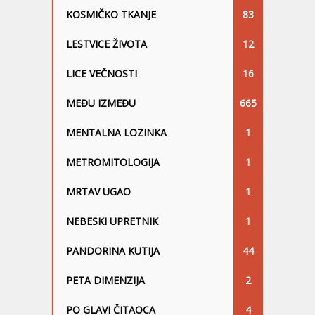
KOSMIČKO TKANJE
83
LESTVICE ŽIVOTA
12
LICE VEČNOSTI
16
MEĐU IZMEĐU
665
MENTALNA LOZINKA
1
METROMITOLOGIJA
1
MRTAV UGAO
1
NEBESKI UPRETNIK
1
PANDORINA KUTIJA
44
PETA DIMENZIJA
2
PO GLAVI ČITAOCA
4