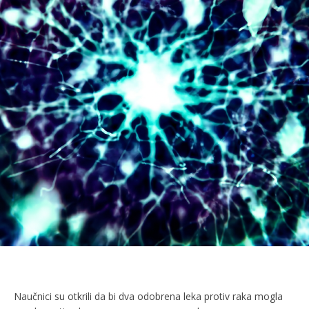
Naučnici su otkrili da bi dva odobrena leka protiv raka mogla