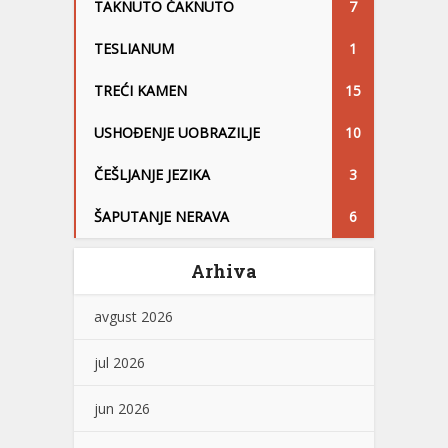
TAKNUTO ĆAKNUTO
7
TESLIANUM
1
TREĆI KAMEN
15
USHOĐENJE UOBRAZILJE
10
ČEŠLJANJE JEZIKA
3
ŠAPUTANJE NERAVA
6
Arhiva
avgust 2026
jul 2026
jun 2026