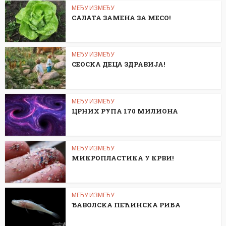
МЕЂУ ИЗМЕЂУ
САЛАТА ЗАМЕНА ЗА МЕСО!
МЕЂУ ИЗМЕЂУ
СЕОСKА ДЕЦА ЗДРАВИЈА!
МЕЂУ ИЗМЕЂУ
ЦРНИХ РУПА 170 МИЛИОНА
МЕЂУ ИЗМЕЂУ
МИКРОПЛАСТИКА У КРВИ!
МЕЂУ ИЗМЕЂУ
ЂАВОЛСKА ПЕЋИНСKА РИБА