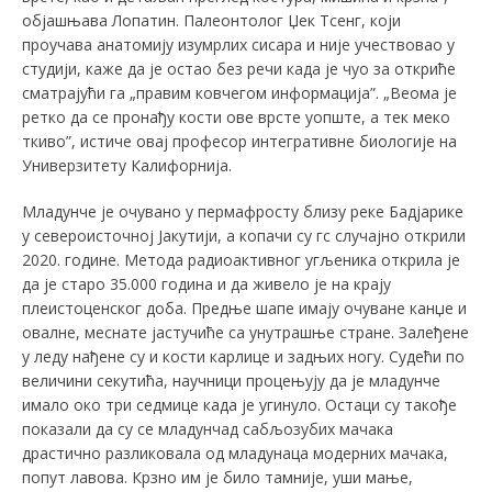
објашњава Лопатин. Палеонтолог Џек Тсенг, који
проучава анатомију изумрлих сисара и није учествовао у
студији, каже да је остао без речи када је чуо за откриће
сматрајући га „правим ковчегом информација”. „Веома је
ретко да се пронађу кости ове врсте уопште, а тек меко
ткиво”, истиче овај професор интегративне биологије на
Универзитету Калифорнија.
Младунче је очувано у пермафросту близу реке Бадјарике
у североисточној Јакутији, а копачи су гс случајно открили
2020. године. Метода радиоактивног угљеника открила је
да је старо 35.000 година и да живело је на крају
плеистоценског доба. Предње шапе имају очуване канџе и
овалне, меснате јастучиће са унутрашње стране. Залеђене
у леду нађене су и кости карлице и задњих ногу. Судећи по
величини секутића, научници процењују да је младунче
имало око три седмице када је угинуло. Остаци су такође
показали да су се младунчад сабљозубих мачака
драстично разликовала од младунаца модерних мачака,
попут лавова. Крзно им је било тамније, уши мање,