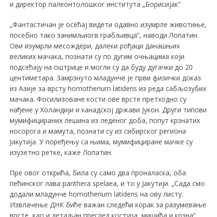
и директор палеонтолошког института „Борисијак”
„Фантастичан је осећај видети одавно изумрле животиње,
посебно тако занимљиогв грабљивца”, наводи Лопатин.
Ови изумрли месождери, далеки рођаци данашњих
великих мачака, познати су по дугим очњацима који
подсећају на оштрице и могли су да буду дугачки до 20
центиметара. Замрзнуто младунче је први физички доказ
из Азије за врсту homotherium latidens из реда сабљозубих
мачака. Фосилизоване кости ове врсте претходно су
нађене у Холандији и канадској држави Јукон. Други типови
мумифицираних лешина из леденог доба, попут крзнатих
носорога и мамута, познати су из сибирског региона
Јакутија. У поређењу са њима, мумифициране мачке су
изузетно ретке, каже Лопатин.
Пре овог открића, била су само два проналаска, оба
пећинског лава panthera spelaea, и то у Јакутији. „Сада смо
додали младунче homotherium latidens на ову листу.
Извлачење ДНК биће важан следећи корак за разумевање
врсте, као и детаљан преглед костура, мишића и крзна”,