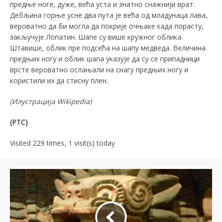
предње ноге, дуже, већа уста и знатно снажнији врат.
Дебљина горње усне два пута је већа од младунаца лава,
вероватно да би могла да покрије очњаке када порасту,
закључује Лопатин. Шапе су више кружног облика.
Штавише, облик пре подсећа на шапу медведа. Величина
предњих ногу и облик шапа указује да су се припадници
врсте вероватно ослањали на снагу предњих ногу и
користили их да стисну плен.
(Илустрација
Wikipedia
)
(РТС)
Visited 229 times, 1 visit(s) today