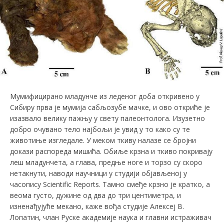
Мумифицирано младунче из леденог доба откривено у
Сибиру прва је мумија сабљозубе мачке, и ово откриће је
изазвало велику пажњу у свету палеонтолога. Изузетно
добро очувано тело најбољи је увид у то како су те
животиње изгледале. У меком ткиву налазе се бројни
докази распореда мишића. Обиље крзна и ткиво покривају
леш младунчета, а глава, предње ноге и торзо су скоро
нетакнути, наводи научници у студији објављеној у
часопису Scientific Reports. Тамно смеђе крзно је кратко, а
веома густо, дужине од два до три центиметра, и
изненађујуће мекано, каже вођа студије Алексеј В.
Лопатин, члан Руске академије наука и главни истраживач