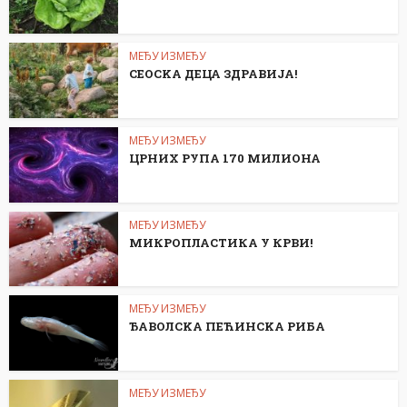
МЕЂУ ИЗМЕЂУ
СЕОСKА ДЕЦА ЗДРАВИЈА!
МЕЂУ ИЗМЕЂУ
ЦРНИХ РУПА 170 МИЛИОНА
МЕЂУ ИЗМЕЂУ
МИКРОПЛАСТИКА У КРВИ!
МЕЂУ ИЗМЕЂУ
ЂАВОЛСKА ПЕЋИНСKА РИБА
МЕЂУ ИЗМЕЂУ