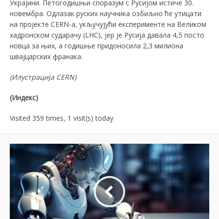
Украјини. Петогодишњи споразум с Русијом истиче 30.
новембра. Одлазак руских научника озбиљно ће утицати
на пројекте CERN-а, укључујући експерименте на Великом
хадронском сударачу (LHC), јер је Русија давала 4,5 посто
новца за њих, а годишње придоносила 2,3 милиона
швајцарских франака.
(Илустрација
CERN)
(Индекс)
Visited 359 times, 1 visit(s) today