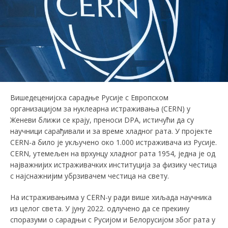
Вишедеценијска сарадње Русије с Европском
организацијом за нуклеарна истраживања (CERN) у
Женеви ближи се крају, преноси DPA, истичући да су
научници сарађивали и за време хладног рата. У пројекте
CERN-а било је укључено око 1.000 истраживача из Русије.
CERN, утемељен на врхунцу хладног рата 1954, једна је од
најважнијих истраживачких институција за физику честица
с најснажнијим убрзивачем честица на свету.
На истраживањима у CERN-у ради више хиљада научника
из целог света. У јуну 2022. одлучено да се прекину
споразуми о сарадњи с Русијом и Белорусијом због рата у