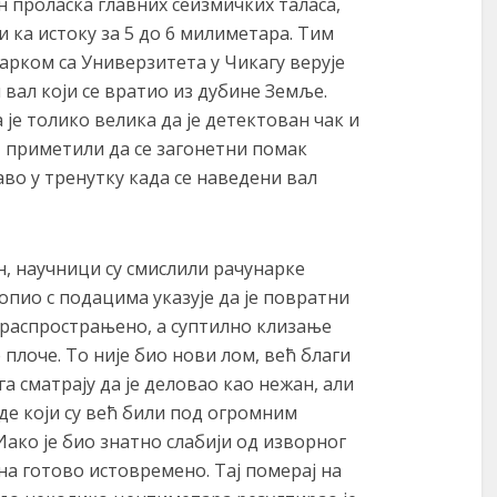
он проласка главних сеизмичких таласа,
ка истоку за 5 до 6 милиметара. Тим
арком са Универзитета у Чикагу верује
 вал који се вратио из дубине Земље.
је толико велика да је детектован чак и
, приметили да се загонетни помак
во у тренутку када се наведени вал
, научници су смислили рачунарке
лопио с подацима указује да је повратни
распрострањено, а суптилно клизање
 плоче. То није био нови лом, већ благи
а сматрају да је деловао као нежан, али
де који су већ били под огромним
ако је био знатно слабији од изворног
ана готово истовремено. Тај померај на