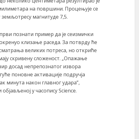
до неколико центиметара резултирао је
илиметара на површини. Процењује се
у земљотресу магнитуде 7,5.
 први познати пример да је сеизмички
окренуо клизање раседа. За потврду ће
сматрања великих потреса, но откриће
имају скривену сложеност. „Опажање
зир досад непрепознатог извора
гуће поновне активације подручја
так минута након главног удара”,
 објављеној у часопису Science.