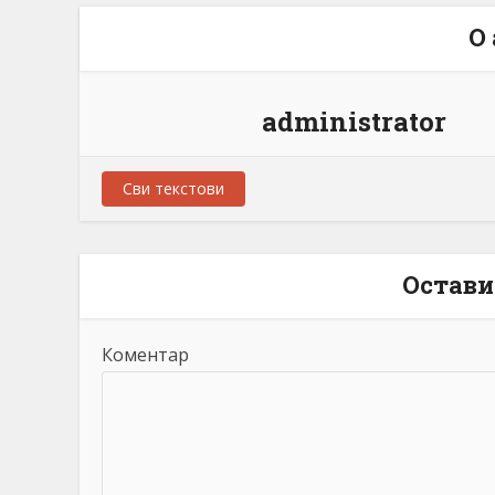
О
administrator
Сви текстови
Остави
Коментар