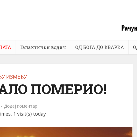
ЛАТА
Галактички водич
ОД БОГА ДО КВАРКА
О
ЂУ ИЗМЕЂУ
АЛО ПОМЕРИО!
Додај коментар
imes, 1 visit(s) today