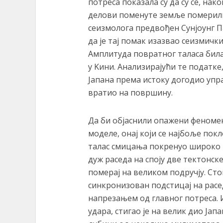
потреса показала су да су се, нак
делови поменуте земље померили 
сеизмолога предвођен Сунјоунг П
да је тај помак изазвао сеизмички
Амплитуда повратног таласа била 
у Kини. Анализирајући те податке
Јапана према истоку догодио упра
вратио на површину.
Да би објаснили опажени феномен
моделе, онај који се најбоље пок
талас смицања покренуо широко 
дуж раседа на споју две тектонске
померај на великом подручју. Стог
синкронизован подстицај на расе
напрезањем од главног потреса. И
удара, стигао је на велик дио Јап