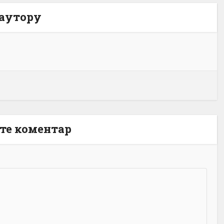
 аутору
те коментар