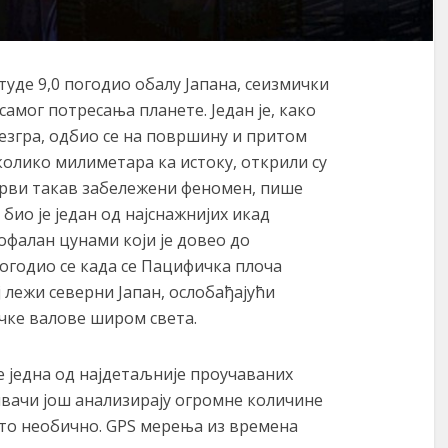
итуде 9,0 погодио обалу Јапана, сеизмички
самог потресања планете. Један је, како
језгра, одбио се на површину и притом
колико милиметара ка истоку, открили су
 први такав забележени феномен, пише
 био је један од најснажнијих икад
офалан цунами који је довео до
огодио се када се Пацифичка плоча
ј лежи северни Јапан, ослобађајући
чке валове широм света.
је једна од најдетаљније проучаваних
вачи још анализирају огромне количине
што необично. GPS мерења из времена