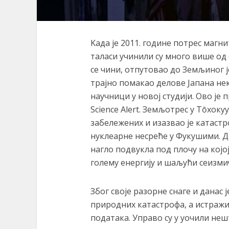
Kада је 2011. године потрес магн
таласи учинили су много више од 
се чини, отпутовао до Земљиног 
трајно помакао делове Јапана не
научници у новој студији. Ово је
Science Alert. Земљотрес у Тōхокуу
забележених и изазвао је катастр
нуклеарне несреће у Фукушими. Д
нагло подвукла под плочу на којо
голему енергију и шаљући сеизми
Због своје разорне снаге и данас 
природних катастрофа, а истражи
података. Управо су у уочили не