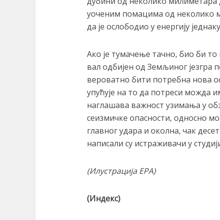
дубини од неколико милиметара 
уоченим помацима од неколико м
да је ослободио у енергију једнак
Ако је тумачење тачно, био би то
вал одбијен од Земљиног језгра п
вероватно бити потребна нова о
упућује на то да потреси можда 
наглашава важност узимања у об
сеизмичке опасности, односно мо
главног удара и околна, чак десе
написали су истраживачи у студији
(Илустрација ЕPА)
(Индекс)